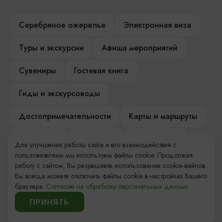
Серебряное ожерелье
Электронная виза
Туры и экскурсии
Афиша мероприятий
Сувениры
Гостевая книга
Гиды и экскурсоводы
Достопримечательности
Карты и маршруты
Рестораны
Гостиницы
Как доехать
Для улучшения работы сайта и его взаимодействия с
пользователями мы используем файлы cookie. Продолжая
Компас Балтийской кухни
работу с сайтом, Вы разрешаете использование cookie-файлов.
Вы всегда можете отключить файлы cookie в настройках Вашего
Настоящий Калининградец
Музеи
браузера.
Согласие на обработку персональных данных.
ПРИНЯТЬ