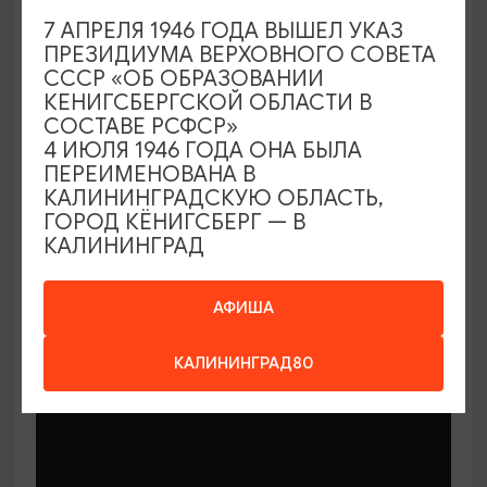
7 АПРЕЛЯ 1946 ГОДА ВЫШЕЛ УКАЗ
ПРЕЗИДИУМА ВЕРХОВНОГО СОВЕТА
СССР «ОБ ОБРАЗОВАНИИ
КЕНИГСБЕРГСКОЙ ОБЛАСТИ В
СОСТАВЕ РСФСР»
МАСТЕР-КЛАССЫ
4 ИЮЛЯ 1946 ГОДА ОНА БЫЛА
ПЕРЕИМЕНОВАНА В
КАЛИНИНГРАДСКУЮ ОБЛАСТЬ,
Мастер-классы по керамике Елены
ГОРОД КЁНИГСБЕРГ — В
Бодяковой
КАЛИНИНГРАД
03.02.2026 - 29.12.2026, вторник в 16:00
Калининград, ул. Баранова, 45
АФИША
КАЛИНИНГРАД80
ОТ 200₽