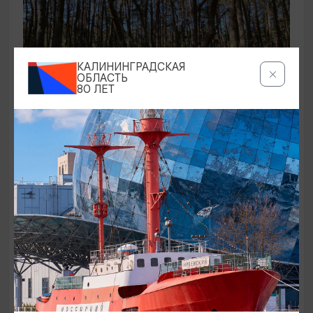
КАЛИНИНГРАДСКАЯ
ОБЛАСТЬ
80 ЛЕТ
ЭКСКУРСИИ УЧРЕЖДЕНИЙ КУЛЬТУРЫ
Аудиоспектакль «Истории Куршской
косы»
01.02.2026 - 31.12.2026, 13:00
Куршская коса
ОТ 2500₽