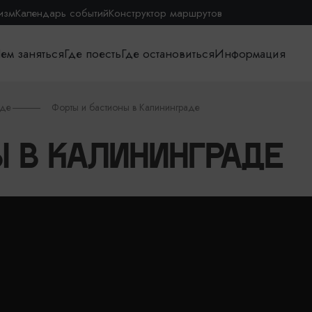
изм
Календарь событий
Конструктор маршрутов
ем заняться
Где поесть
Где остановиться
Информация
аде
Форты и бастионы в Калининграде
Ы В КАЛИНИНГРАДЕ