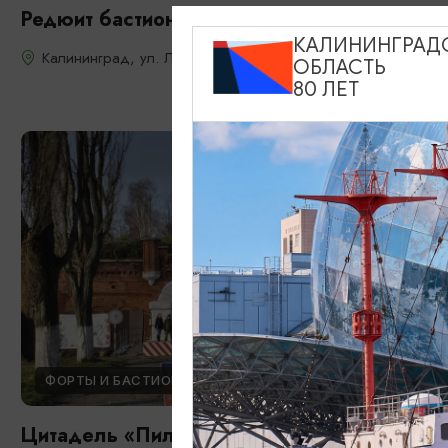
Редюит бастиона «Купфертайх»
КАЛИНИНГРАД
Калининград, ул. Литовский вал, 27
ОБЛАСТЬ
80 ЛЕТ
ФОРТЫ И БАСТИОНЫ
Цитадель «Пиллау» / Шведская крепость