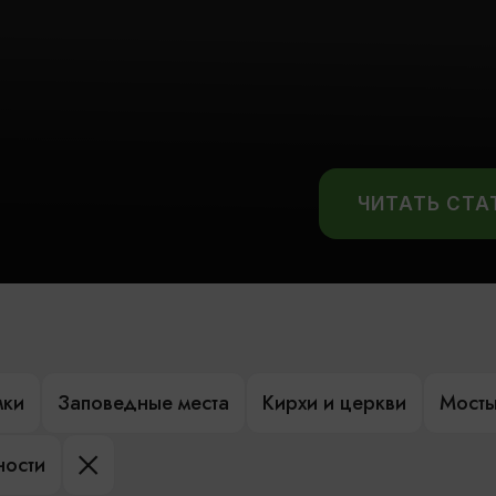
ЧИТАТЬ СТ
мки
Заповедные места
Кирхи и церкви
Мост
ности