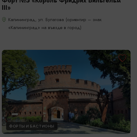
Форт №5 «Король Фридрих Вильгельм
III»
Калининград, ул. Булатова (ориентир – знак
«Калининград» на въезде в город)
ФОРТЫ И БАСТИОНЫ