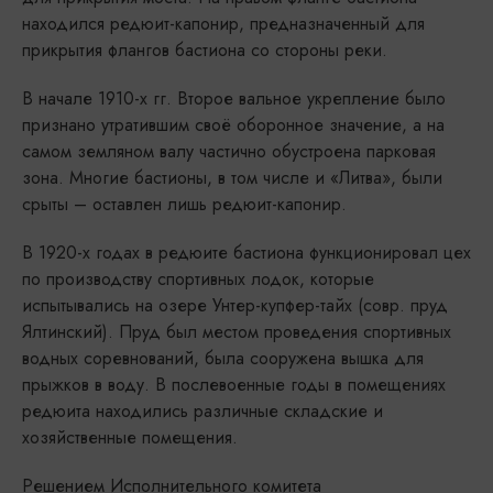
находился редюит-капонир, предназначенный для
прикрытия флангов бастиона со стороны реки.
В начале 1910-х гг. Второе вальное укрепление было
признано утратившим своё оборонное значение, а на
самом земляном валу частично обустроена парковая
зона. Многие бастионы, в том числе и «Литва», были
срыты – оставлен лишь редюит-капонир.
В 1920-х годах в редюите бастиона функционировал цех
по производству спортивных лодок, которые
испытывались на озере Унтер-купфер-тайх (совр. пруд
Ялтинский). Пруд был местом проведения спортивных
водных соревнований, была сооружена вышка для
прыжков в воду. В послевоенные годы в помещениях
редюита находились различные складские и
хозяйственные помещения.
Решением Исполнительного комитета