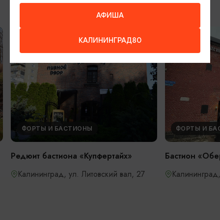
ДРУГИЕ МЕСТА
АФИША
КАЛИНИНГРАД80
ФОРТЫ И БАСТИОНЫ
ФОРТЫ И БА
Редюит бастиона «Купфертайх»
Бастион «Обе
Калининград, ул. Литовский вал, 27
Калининград, 