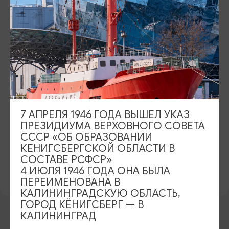
АДРЕС
ул. Литовский вал, 105,
Показать на карте
КОНТАКТЫ
8 (4012) 53-17-44 (запись на экскурсию)
САЙТ
7 АПРЕЛЯ 1946 ГОДА ВЫШЕЛ УКАЗ
Официальный сайт
ПРЕЗИДИУМА ВЕРХОВНОГО СОВЕТА
СССР «ОБ ОБРАЗОВАНИИ
КЕНИГСБЕРГСКОЙ ОБЛАСТИ В
СОСТАВЕ РСФСР»
ПРЕДЛОЖИТЬ ИНФОРМАЦИЮ
4 ИЮЛЯ 1946 ГОДА ОНА БЫЛА
ПЕРЕИМЕНОВАНА В
КАЛИНИНГРАДСКУЮ ОБЛАСТЬ,
ГОРОД КЁНИГСБЕРГ — В
КАЛИНИНГРАД