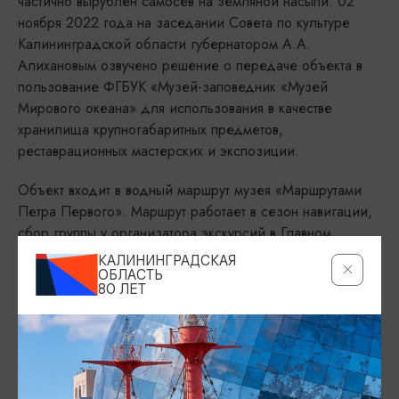
частично вырублен самосев на земляной насыпи. 02
ноября 2022 года на заседании Совета по культуре
Калининградской области губернатором А.А.
Алихановым озвучено решение о передаче объекта в
пользование ФГБУК «Музей-заповедник «Музей
Мирового океана» для использования в качестве
хранилища крупногабаритных предметов,
реставрационных мастерских и экспозиции.
Объект входит в водный маршрут музея «Маршрутами
Петра Первого». Маршрут работает в сезон навигации,
сбор группы у организатора экскурсий в Главном
корпусе, подробнее о маршруте - по ссылке (Маршрут
КАЛИНИНГРАДСКАЯ
№4).
https://www.world-
ОБЛАСТЬ
80 ЛЕТ
ocean.ru/posetitelyam/ekskursionnoe-obsluzhivanie
Входит в комплекс объектов
Музея Мирового океана
Самостоятельное посещение на данный момент
невозможно.