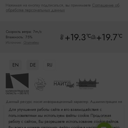
Нажимая на кнопку подписаться, вы принимаете
Соглашение об
обработке персональных данных
Скорость ветра: 7m/s
+19.3
+19.7
°C
°C
Влажность: 75%
Источник:
Gismeteo
EN
DE
RU
Данный ресурс носит информационный характер. Администрация не
несет ответственности за качество услуг, предоставленных
Для улучшения работы сайта и его взаимодействия с
сторонними организациями
пользователями мы используем файлы cookie. Продолжая
работу с сайтом, Вы разрешаете использование cookie-файлов.
Разработка сайта: «Решение»
Вы всегда можете отключить файлы cookie в настройках Вашего
Продвижение сайта: Remarka Agency