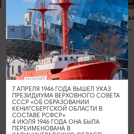
ФОРТЫ И БАСТИОНЫ
ФОРТЫ И БА
Бастион «Литва» (закрыт на
Форт №11 «Д
реконструкцию)
Калининград,
Калининград, ул. Литовский вал, 105
ИЩИТЕ ТАКЖЕ НА НАШЕМ САЙТЕ
Серебряное ожерелье
Электронная виза
7 АПРЕЛЯ 1946 ГОДА ВЫШЕЛ УКАЗ
Туры и экскурсии
Афиша мероприятий
ПРЕЗИДИУМА ВЕРХОВНОГО СОВЕТА
СССР «ОБ ОБРАЗОВАНИИ
КЕНИГСБЕРГСКОЙ ОБЛАСТИ В
Сувениры
Гостевая книга
СОСТАВЕ РСФСР»
4 ИЮЛЯ 1946 ГОДА ОНА БЫЛА
Гиды и экскурсоводы
ПЕРЕИМЕНОВАНА В