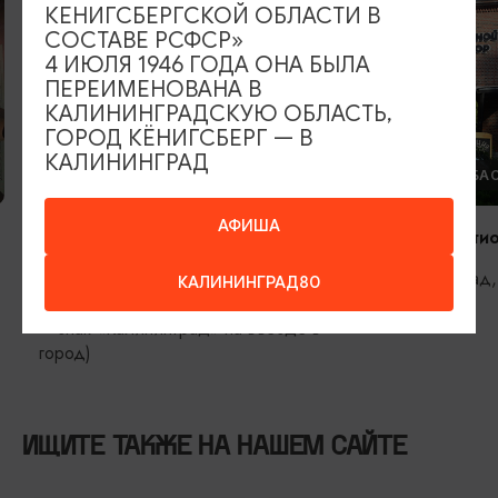
КЕНИГСБЕРГСКОЙ ОБЛАСТИ В
СОСТАВЕ РСФСР»
4 ИЮЛЯ 1946 ГОДА ОНА БЫЛА
ПЕРЕИМЕНОВАНА В
КАЛИНИНГРАДСКУЮ ОБЛАСТЬ,
ГОРОД КЁНИГСБЕРГ — В
КАЛИНИНГРАД
ФОРТЫ И БАСТИОНЫ
ФОРТЫ И БА
АФИША
Форт №5 «Король Фридрих
Редюит басти
Вильгельм III»
Калининград, 
КАЛИНИНГРАД80
Калининград, ул. Булатова (ориентир
– знак «Калининград» на въезде в
город)
ИЩИТЕ ТАКЖЕ НА НАШЕМ САЙТЕ