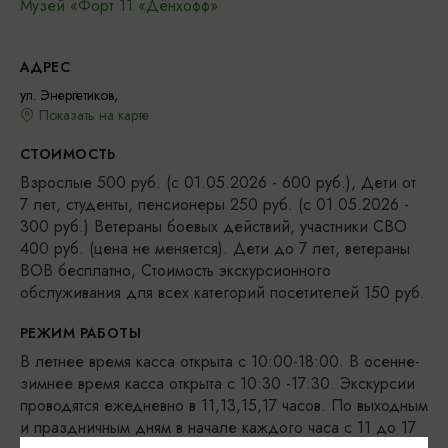
Музей «Форт 11 «Дёнхофф»
АДРЕС
ул. Энергетиков,
Показать на карте
СТОИМОСТЬ
Взрослые 500 руб. (с 01.05.2026 - 600 руб.), Дети от
7 лет, студенты, пенсионеры 250 руб. (с 01.05.2026 -
300 руб.) Ветераны боевых действий, участники СВО
400 руб. (цена не меняется). Дети до 7 лет, ветераны
ВОВ бесплатно, Стоимость экскурсионного
обслуживания для всех категорий посетителей 150 руб.
РЕЖИМ РАБОТЫ
В летнее время касса открыта с 10:00-18:00. В осенне-
зимнее время касса открыта с ‪10:30 -17:30‬. Экскурсии
проводятся ежедневно в 11,13,15,17 часов. По выходным
и праздничным дням в начале каждого часа с 11 до 17