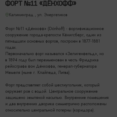
ФОРТ №11 «ДЁНХОФФ»
Калининград , ул. Энергетиков
Форт №11 «Дёнхофф» (Dönhoff) - фортификационное
сооружение города-крепости Кёнигсберг, один из
пятнадцати основных фортов, построен в 1877-1881
годах.
Первоначально форт назывался «Зелигенфельд», но
в 1894 году был переименован в честь Фридриха
рейхсграфа фон Дёнхоффа, генерал-губернатора
Мемеля (ныне г. Клайпеда, Литва).
Форт представляет собой шестиугольник, который
окружает ров с водой. Центральное сооружение
защищено земляной насыпью. Внутренние помещения
и два внутренних дворика симметрично расположены
относительно центральной потерны (коридора).