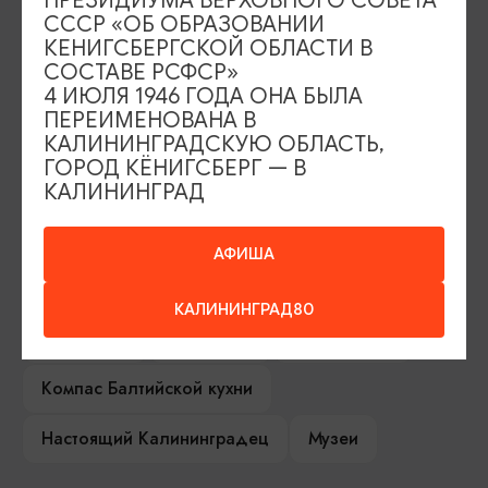
ПРЕЗИДИУМА ВЕРХОВНОГО СОВЕТА
ИЩИТЕ ТАКЖЕ НА НАШЕМ САЙТЕ
СССР «ОБ ОБРАЗОВАНИИ
КЕНИГСБЕРГСКОЙ ОБЛАСТИ В
СОСТАВЕ РСФСР»
Серебряное ожерелье
Электронная виза
4 ИЮЛЯ 1946 ГОДА ОНА БЫЛА
ПЕРЕИМЕНОВАНА В
Туры и экскурсии
Афиша мероприятий
КАЛИНИНГРАДСКУЮ ОБЛАСТЬ,
ГОРОД КЁНИГСБЕРГ — В
Сувениры
Гостевая книга
КАЛИНИНГРАД
Гиды и экскурсоводы
АФИША
Достопримечательности
Карты и маршруты
КАЛИНИНГРАД80
Рестораны
Гостиницы
Как доехать
Компас Балтийской кухни
Настоящий Калининградец
Музеи