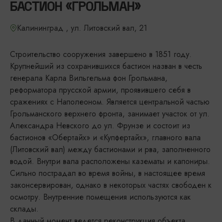
БАСТИОН «ГРОЛЬМАН»
Калининград , ул. Литовский вал, 21
Строительство сооружения завершено в 1851 году.
Крупнейший из сохранившихся бастион назван в честь
генерала Карла Вильгельма фон Грольмана,
реформатора прусской армии, проявившего себя в
сражениях с Наполеоном. Является центральной частью
Грольманского верхнего фронта, занимает участок от ул.
Александра Невского до ул. Фрунзе и состоит из
бастионов «Обертайх» и «Купфертайх», главного вала
(Литовский вал) между бастионами и рва, заполненного
водой. Внутри вала расположены казематы и капониры.
Сильно пострадал во время войны, в настоящее время
законсервирован, однако в некоторых частях свободен к
осмотру. Внутренние помещения используются как
склады.
В данный момент ведется реконструкция объекта.