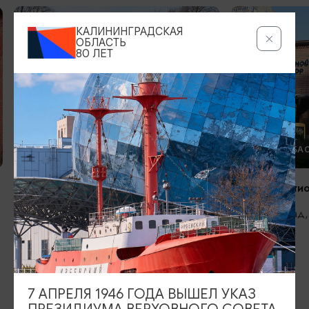
КАЛИНИНГРАДСКАЯ
ОБЛАСТЬ
80 ЛЕТ
ФОРТЫ И БАСТИОНЫ
ФОРТЫ И БА
Форт №5 «Король Фридрих
Редюит басти
Вильгельм III»
Калининград, 
Калининград, ул. Булатова (ориентир
– знак «Калининград» на въезде в
город)
7 АПРЕЛЯ 1946 ГОДА ВЫШЕЛ УКАЗ