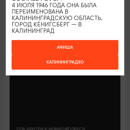
4 ИЮЛЯ 1946 ГОДА ОНА БЫЛА
ПЕРЕИМЕНОВАНА В
СПА-ЦЕНТРЫ И АКВАКОМПЛЕКСЫ
КАЛИНИНГРАДСКУЮ ОБЛАСТЬ,
ГОРОД КЁНИГСБЕРГ — В
СПАроход
КАЛИНИНГРАД
Калининград
АФИША
КАЛИНИНГРАД80
СПА-ЦЕНТРЫ И АКВАКОМПЛЕКСЫ