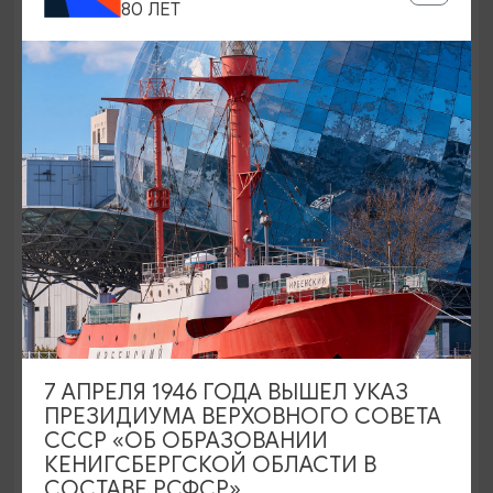
80 ЛЕТ
СПА-ЦЕНТРЫ И АКВАКОМПЛЕКСЫ
Аквапарк в загородном отеле
ФишДорф
Полесск, Полесский р-н, пос. Матросово, ул.
Левобережная, 21
7 АПРЕЛЯ 1946 ГОДА ВЫШЕЛ УКАЗ
ПРЕЗИДИУМА ВЕРХОВНОГО СОВЕТА
СССР «ОБ ОБРАЗОВАНИИ
КЕНИГСБЕРГСКОЙ ОБЛАСТИ В
СОСТАВЕ РСФСР»