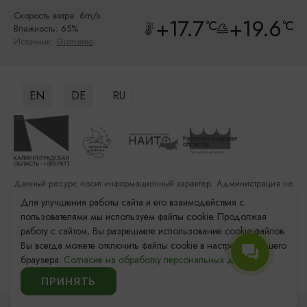
Скорость ветра: 6m/s
+17.7
+19.6
°C
°C
Влажность: 65%
Источник:
Gismeteo
EN
DE
RU
Данный ресурс носит информационный характер. Администрация не
несет ответственности за качество услуг, предоставленных
Для улучшения работы сайта и его взаимодействия с
сторонними организациями
пользователями мы используем файлы cookie. Продолжая
работу с сайтом, Вы разрешаете использование cookie-файлов.
Разработка сайта: «Решение»
Вы всегда можете отключить файлы cookie в настройках Вашего
Продвижение сайта: Remarka Agency
браузера.
Согласие на обработку персональных данных.
© 2011–2026 «Туристский информационный центр
Калининградской области»
ПРИНЯТЬ