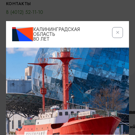
КОНТАКТЫ
8 (4012) 52-11-10
САЙТ
КАЛИНИНГРАДСКАЯ
Официальный сайт
ВКонтакте
ОБЛАСТЬ
80 ЛЕТ
ПРЕДЛОЖИТЬ ИНФОРМАЦИЮ
ДРУГИЕ МЕСТА
СПА-ЦЕНТРЫ И АКВАКОМПЛЕКСЫ
СПА-ЦЕНТРЫ
СПА-комплекс отеля «Балтика»
Адмиральский