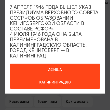
Калининград, Московский проспект,
Калининград, 
7 АПРЕЛЯ 1946 ГОДА ВЫШЕЛ УКАЗ
375
ПРЕЗИДИУМА ВЕРХОВНОГО СОВЕТА
СССР «ОБ ОБРАЗОВАНИИ
КЕНИГСБЕРГСКОЙ ОБЛАСТИ В
ИЩИТЕ ТАКЖЕ НА НАШЕМ САЙТЕ
СОСТАВЕ РСФСР»
4 ИЮЛЯ 1946 ГОДА ОНА БЫЛА
ПЕРЕИМЕНОВАНА В
КАЛИНИНГРАДСКУЮ ОБЛАСТЬ,
Серебряное ожерелье
Электронная виза
ГОРОД КЁНИГСБЕРГ — В
КАЛИНИНГРАД
Туры и экскурсии
Афиша мероприятий
Сувениры
Гостевая книга
АФИША
Гиды и экскурсоводы
КАЛИНИНГРАД80
Достопримечательности
Карты и маршруты
Рестораны
Гостиницы
Как доехать