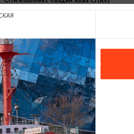
СПА-комплекс «Баден Аква СПА»/
Baden SPA
СКАЯ
Светлогорск, ул. Горького, 14
СПА-ЦЕНТРЫ И АКВАКОМПЛЕКСЫ
СПА-комплекс отеля Шлосс