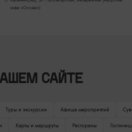
Калининград, ул. Пролетарская, набережная (напротив
кафе «Огонёк»)
НАШЕМ САЙТЕ
Туры и экскурсии
Афиша мероприятий
Сув
и
Карты и маршруты
Рестораны
Гостиниц