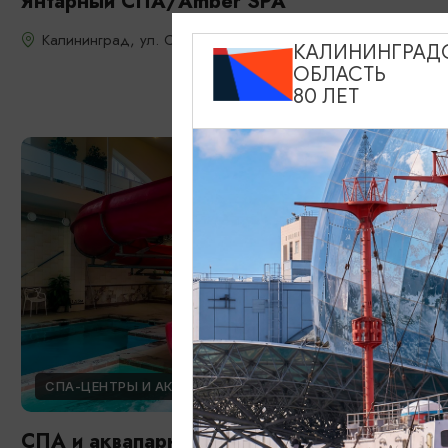
Янтарный СПА/Amber SPA
Калининград, ул. Октябрьская, 6
КАЛИНИНГРАД
ОБЛАСТЬ
80 ЛЕТ
СПА-ЦЕНТРЫ И АКВАКОМПЛЕКСЫ
СПА и аквапарк отеля «Самбия»