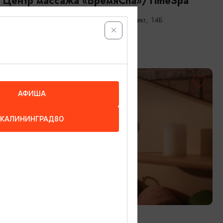
Центр массажа «ВремяСпа»/TimeSpa
Калининград, ул. Московский проспект, 14Б
АФИША
КАЛИНИНГРАД80
СПА-ЦЕНТРЫ И АКВАКОМПЛЕКСЫ
СПА-Хаус