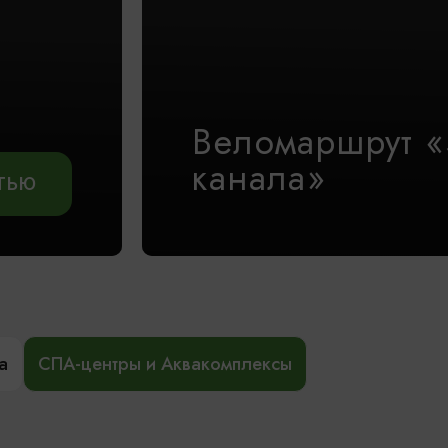
Веломаршрут «
канала»
АТЬЮ
а
СПА-центры и Аквакомплексы