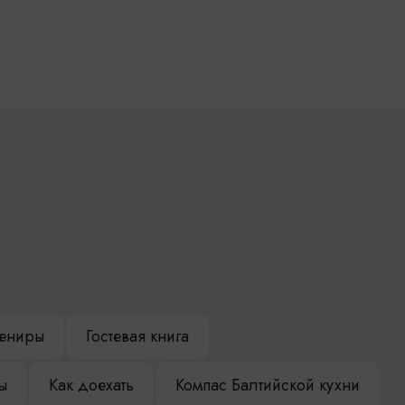
ениры
Гостевая книга
ы
Как доехать
Компас Балтийской кухни