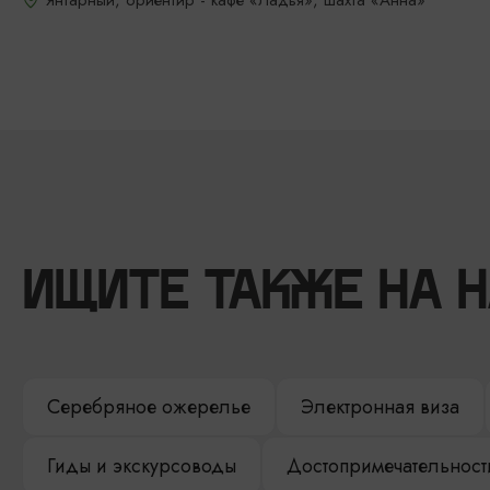
Янтарный, ориентир - кафе «Ладья», шахта «Анна»
ИЩИТЕ ТАКЖЕ НА 
Серебряное ожерелье
Электронная виза
Гиды и экскурсоводы
Достопримечательност