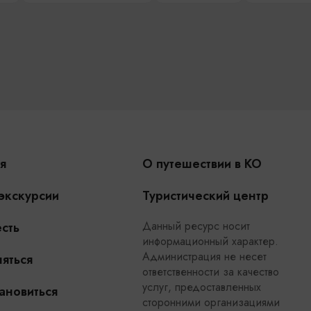
я
О путешествии в КО
 экскурсии
Туристический центр
Данный ресурс носит
сть
информационный характер.
Администрация не несет
яться
ответственности за качество
услуг, предоставленных
ановиться
сторонними организациями