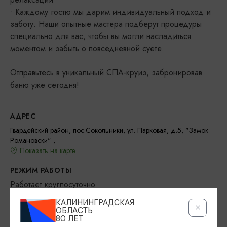
• Каждому гостю мы дарим индивидуальный подход и
заботу. Наши опытные мастера подберут процедуры
специально для вас, чтобы вы могли насладиться
моментом и забыть о повседневной суете.
Отправьтесь в уникальный СПА-круиз, забронировав
баню уже сегодня!
АДРЕС
Гвардейский район, пос.Сокольники, ул. Парковая, д.5, "Замок
Романовски" ,
Показать на карте
РЕЖИМ РАБОТЫ
Работает круглосуточно
КАЛИНИНГРАДСКАЯ
КОНТАКТЫ
ОБЛАСТЬ
80 ЛЕТ
+7 (921) 617-00-39
voda.39rus@yandex.ru
Телеграм