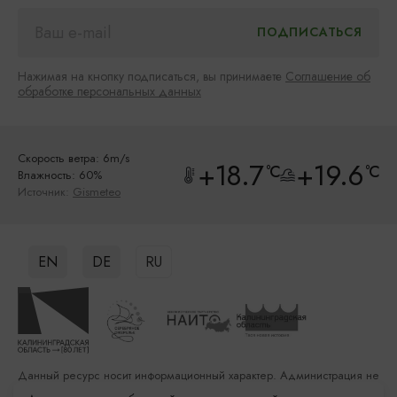
Нажимая на кнопку подписаться, вы принимаете
Соглашение об
обработке персональных данных
Скорость ветра: 6m/s
+18.7
+19.6
°C
°C
Влажность: 60%
Источник:
Gismeteo
EN
DE
RU
Данный ресурс носит информационный характер. Администрация не
несет ответственности за качество услуг, предоставленных