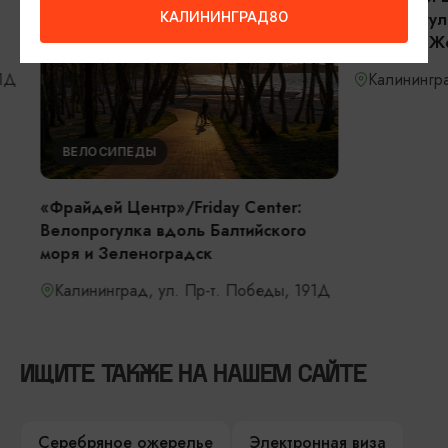
КАЛИНИНГРАД80
Велопрогулка
канала и Же
Калининград,
ВЕЛОСИПЕДЫ
«Фрайдей Центр»/Friday Center:
Велопрогулка вдоль Балтийского
моря и Зеленоградск
Калининград, ул. Пр-т. Победы, 191Д
ИЩИТЕ ТАКЖЕ НА НАШЕМ САЙТЕ
Серебряное ожерелье
Электронная виза