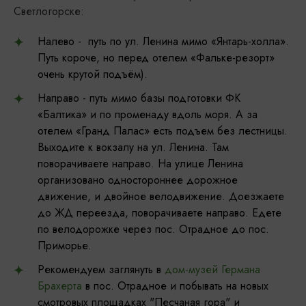
Светлогорске:
Налево - путь по ул. Ленина мимо «Янтарь-холла».
Путь короче, но перед отелем «Фальке-резорт»
очень крутой подъём).
Направо - путь мимо базы подготовки ФК
«Балтика» и по променаду вдоль моря. А за
отелем «Гранд Палас» есть подъем без лестницы.
Выходите к вокзалу на ул. Ленина. Там
поворачиваете направо. На улице Ленина
организовано одностороннее дорожное
движение, и двойное велодвижение. Доезжаете
до ЖД переезда, поворачиваете направо. Едете
по велодорожке через пос. Отрадное до пос.
Приморье.
Рекомендуем заглянуть в
дом-музей Германа
Брахерта
в пос. Отрадное и побывать на новых
смотровых площадках "Песчаная гора" и