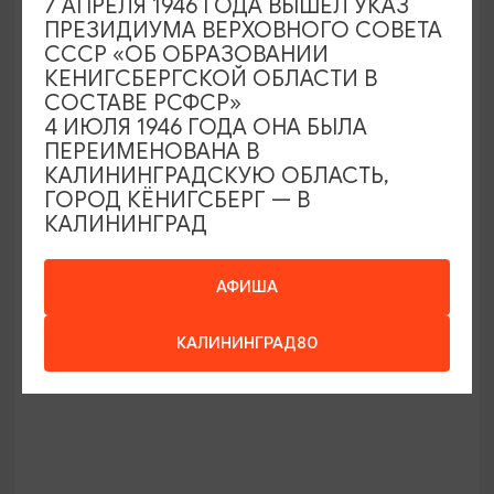
7 АПРЕЛЯ 1946 ГОДА ВЫШЕЛ УКАЗ
ПРЕЗИДИУМА ВЕРХОВНОГО СОВЕТА
СССР «ОБ ОБРАЗОВАНИИ
КЕНИГСБЕРГСКОЙ ОБЛАСТИ В
СОСТАВЕ РСФСР»
4 ИЮЛЯ 1946 ГОДА ОНА БЫЛА
ПЕРЕИМЕНОВАНА В
КАЛИНИНГРАДСКУЮ ОБЛАСТЬ,
ГОРОД КЁНИГСБЕРГ — В
Ночная жизнь Форта №11 «Дёнхофф»
КАЛИНИНГРАД
22:00
2 Ч.
Замки Шаакен и Нессельбек
АФИША
10:00
5 ЧАСОВ
КАЛИНИНГРАД80
1800₽
ОТ