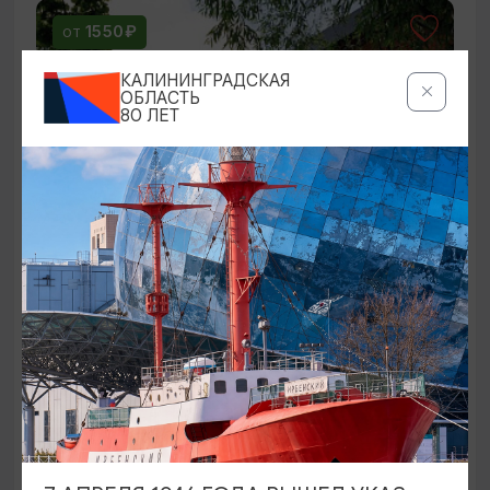
1550₽
ОТ
КАЛИНИНГРАДСКАЯ
ОБЛАСТЬ
80 ЛЕТ
Кёнигсберг под грифом «Секретно»
14:00
3 ЧАСА
2400₽
ОТ