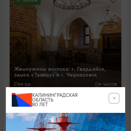
2800₽
ОТ
Жемчужины востока: г. Гвардейск,
замок «Тапиау» и г. Черняховск
09:00
9 ЧАСОВ
КАЛИНИНГРАДСКАЯ
ОБЛАСТЬ
80 ЛЕТ
1600₽
ОТ