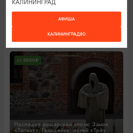
КАЛИНИНГРАД
АФИША
Замки Восточной Пруссии
КАЛИНИНГРАД80
08:00
9 ЧАСОВ
2600₽
ОТ
Наследие рыцарской эпохи: Замок
«Тапиау», Гвардейск, музей «Трёх