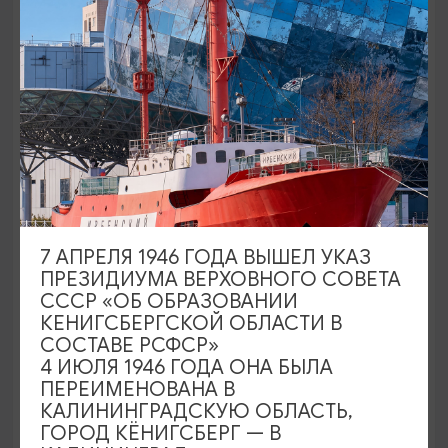
Экскурсия по замкам (Тапиау,
Нойхаузен)
14:00
5 ЧАСОВ
7 АПРЕЛЯ 1946 ГОДА ВЫШЕЛ УКАЗ
ПРЕЗИДИУМА ВЕРХОВНОГО СОВЕТА
2190₽
ОТ
СССР «ОБ ОБРАЗОВАНИИ
КЕНИГСБЕРГСКОЙ ОБЛАСТИ В
СОСТАВЕ РСФСР»
4 ИЮЛЯ 1946 ГОДА ОНА БЫЛА
ПЕРЕИМЕНОВАНА В
КАЛИНИНГРАДСКУЮ ОБЛАСТЬ,
ГОРОД КЁНИГСБЕРГ — В