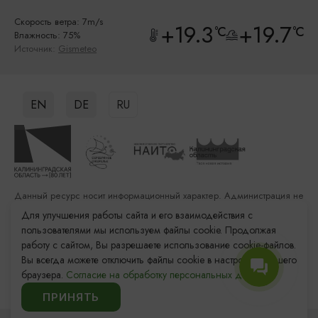
Скорость ветра: 7m/s
+19.3
+19.7
°C
°C
Влажность: 75%
Источник:
Gismeteo
EN
DE
RU
Данный ресурс носит информационный характер. Администрация не
несет ответственности за качество услуг, предоставленных
Для улучшения работы сайта и его взаимодействия с
сторонними организациями
пользователями мы используем файлы cookie. Продолжая
работу с сайтом, Вы разрешаете использование cookie-файлов.
Разработка сайта: «Решение»
Вы всегда можете отключить файлы cookie в настройках Вашего
Продвижение сайта: Remarka Agency
браузера.
Согласие на обработку персональных данных.
© 2011–2026 «Туристский информационный центр
Калининградской области»
ПРИНЯТЬ