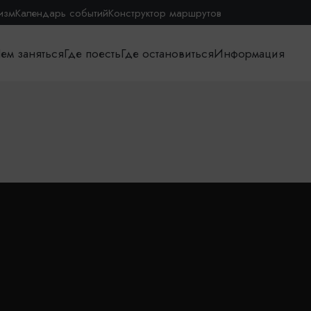
изм
Календарь событий
Конструктор маршрутов
ем заняться
Где поесть
Где остановиться
Информация