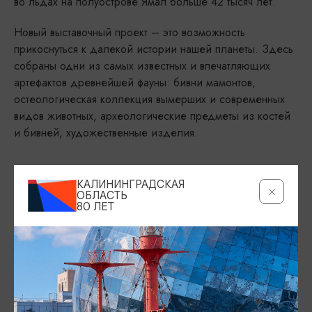
во льдах на полуострове Ямал больше 42 тысяч лет.
Новый выставочный проект – это возможность
прикоснуться к далекой истории нашей планеты. Здесь
собраны одни из самых известных и впечатляющих
артефактов древнейшей фауны: бивни мамонтов,
остеологическая коллекция вымерших и современных
видов животных, археологические предметы из костей
и бивней, художественные изделия.
ДАТА
КАЛИНИНГРАДСКАЯ
05.06.2025 - 26.02.2026, 10:00-19:00
ОБЛАСТЬ
80 ЛЕТ
МЕСТО ПРОВЕДЕНИЯ
Музей Мирового океана, наб. Петра Великого, 1, Калининград
Показать на карте
ТЕЛЕФОН
+7 (4012) 53-17-44; +7 (4012) 34-02-44