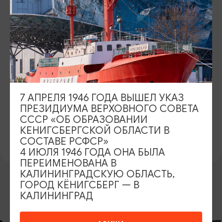
ПОЧТА
museum@world-ocean.ru
ВОЗРАСТНЫЕ ОГРАНИЧЕНИЯ
6+
САЙТ
7 АПРЕЛЯ 1946 ГОДА ВЫШЕЛ УКАЗ
https://world-ocean.ru/
ПРЕЗИДИУМА ВЕРХОВНОГО СОВЕТА
СССР «ОБ ОБРАЗОВАНИИ
ВКОНТАКТЕ
КЕНИГСБЕРГСКОЙ ОБЛАСТИ В
https://vk.com/mwocean
СОСТАВЕ РСФСР»
4 ИЮЛЯ 1946 ГОДА ОНА БЫЛА
ПЕРЕИМЕНОВАНА В
КАЛИНИНГРАДСКУЮ ОБЛАСТЬ,
ГОРОД КЁНИГСБЕРГ — В
КАЛИНИНГРАД
ВОЗМОЖНО ВАС ЗАИНТЕРЕСУЕТ
КОНЦЕРТЫ