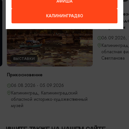
АФИША
Открытие сез
КАЛИНИНГРАД80
Калининградс
филармонии
06.09.2026, 
Калининград,
областная фи
Светланова
ВЫСТАВКИ
Прикосновение
06.08.2026 - 05.09.2026
Калининград, Калининградский
областной историко-художественный
музей