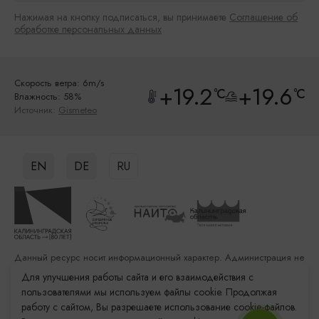
Нажимая на кнопку подписаться, вы принимаете
Соглашение об
обработке персональных данных
Скорость ветра: 6m/s
+19.2
+19.6
°C
°C
Влажность: 58%
Источник:
Gismeteo
EN
DE
RU
Данный ресурс носит информационный характер. Администрация не
несет ответственности за качество услуг, предоставленных
Для улучшения работы сайта и его взаимодействия с
сторонними организациями
пользователями мы используем файлы cookie. Продолжая
работу с сайтом, Вы разрешаете использование cookie-файлов.
Разработка сайта: «Решение»