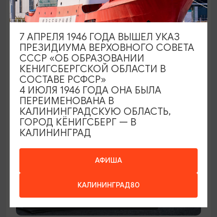
ДРУГИЕ ДОСТОПРИМЕЧАТЕЛЬНОСТИ
Памятник тильзитскому трамваю
7 АПРЕЛЯ 1946 ГОДА ВЫШЕЛ УКАЗ
ПРЕЗИДИУМА ВЕРХОВНОГО СОВЕТА
Советск, пл.Ленина
СССР «ОБ ОБРАЗОВАНИИ
КЕНИГСБЕРГСКОЙ ОБЛАСТИ В
СОСТАВЕ РСФСР»
4 ИЮЛЯ 1946 ГОДА ОНА БЫЛА
ПЕРЕИМЕНОВАНА В
КАЛИНИНГРАДСКУЮ ОБЛАСТЬ,
ГОРОД КЁНИГСБЕРГ — В
КАЛИНИНГРАД
АФИША
КАЛИНИНГРАД80
ДРУГИЕ ДОСТОПРИМЕЧАТЕЛЬНОСТИ