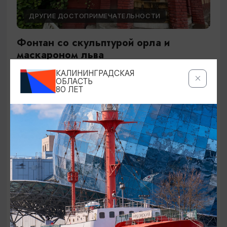
ДРУГИЕ ДОСТОПРИМЕЧАТЕЛЬНОСТИ
Фонтан со скульптурой орла и
маскароном льва
КАЛИНИНГРАДСКАЯ
Советск, пересечение ул.Красноармейской и
ОБЛАСТЬ
ул.Революции
80 ЛЕТ