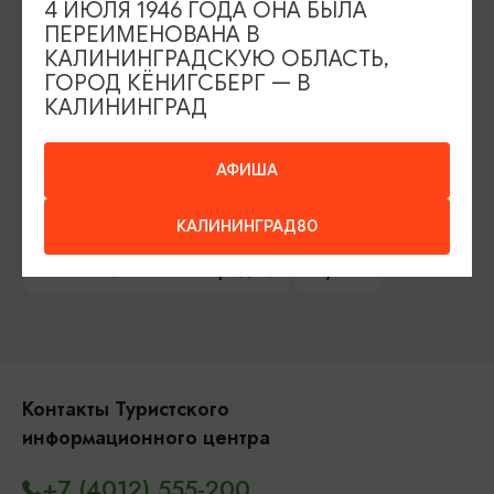
4 ИЮЛЯ 1946 ГОДА ОНА БЫЛА
Сувениры
Гостевая книга
ПЕРЕИМЕНОВАНА В
КАЛИНИНГРАДСКУЮ ОБЛАСТЬ,
Гиды и экскурсоводы
ГОРОД КЁНИГСБЕРГ — В
КАЛИНИНГРАД
Достопримечательности
Карты и маршруты
Рестораны
Гостиницы
Как доехать
АФИША
Компас Балтийской кухни
КАЛИНИНГРАД80
Настоящий Калининградец
Музеи
Контакты Туристского
информационного центра
+7 (4012) 555-200