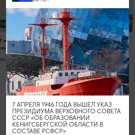
ДРУГИЕ ДОСТОПРИМЕЧАТЕЛЬНОСТИ
ДРУГИЕ Д
Мурал, посвящённый подвигу
Набережная
русских воинов в Первой мировой
Светлый, Н
войне
Черняховск, Ул. Тельмана, 6
ИЩИТЕ ТАКЖЕ НА НАШЕМ САЙТЕ
7 АПРЕЛЯ 1946 ГОДА ВЫШЕЛ УКАЗ
ПРЕЗИДИУМА ВЕРХОВНОГО СОВЕТА
Серебряное ожерелье
Электронная виза
СССР «ОБ ОБРАЗОВАНИИ
КЕНИГСБЕРГСКОЙ ОБЛАСТИ В
Туры и экскурсии
Афиша мероприятий
СОСТАВЕ РСФСР»