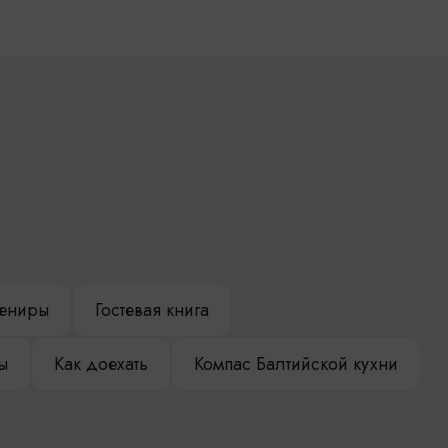
ениры
Гостевая книга
ы
Как доехать
Компас Балтийской кухни