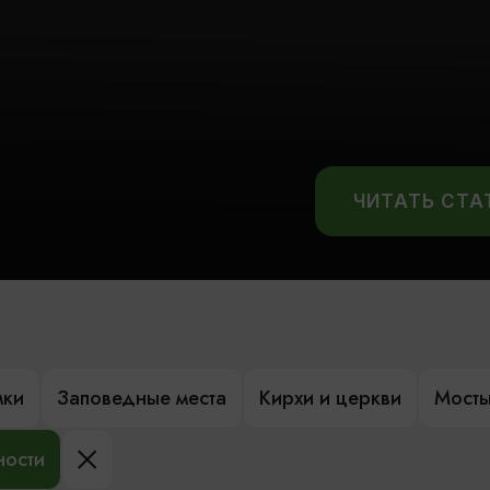
ЧИТАТЬ СТ
мки
Заповедные места
Кирхи и церкви
Мост
ности