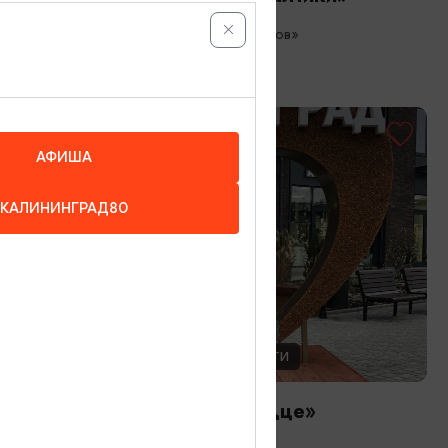
Зеленоградск, ​Площадь «Роза Ветров»
АФИША
КАЛИНИНГРАД80
ДРУГИЕ ДОСТОПРИМЕЧАТЕЛЬНОСТИ
Арт-объект «Янтарное сердце»