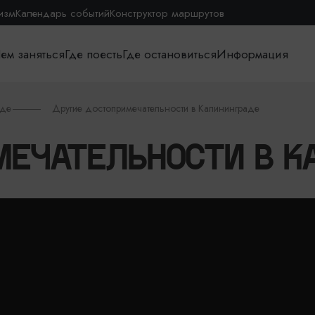
изм
Календарь событий
Конструктор маршрутов
ем заняться
Где поесть
Где остановиться
Информация
аде
Другие достопримечательности в Калининграде
МЕЧАТЕЛЬНОСТИ В К