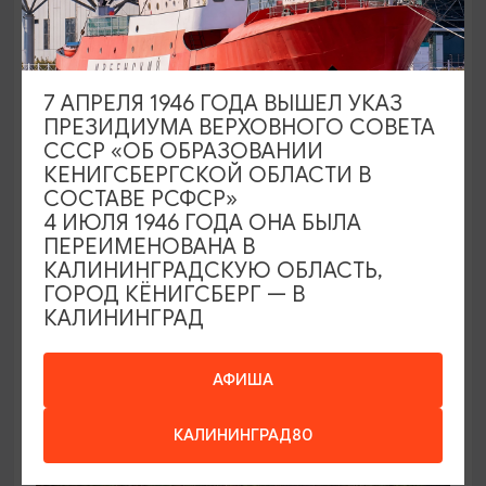
ЗАПОВЕДНЫЕ МЕСТА
Природный заказник «Дюнный»
7 АПРЕЛЯ 1946 ГОДА ВЫШЕЛ УКАЗ
ПРЕЗИДИУМА ВЕРХОВНОГО СОВЕТА
Славск, Славский район
СССР «ОБ ОБРАЗОВАНИИ
КЕНИГСБЕРГСКОЙ ОБЛАСТИ В
СОСТАВЕ РСФСР»
4 ИЮЛЯ 1946 ГОДА ОНА БЫЛА
ПЕРЕИМЕНОВАНА В
КАЛИНИНГРАДСКУЮ ОБЛАСТЬ,
ГОРОД КЁНИГСБЕРГ — В
КАЛИНИНГРАД
АФИША
КАЛИНИНГРАД80
ЗАПОВЕДНЫЕ МЕСТА