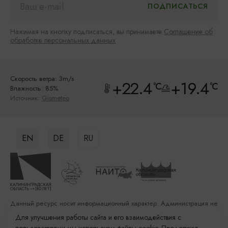
Нажимая на кнопку подписаться, вы принимаете
Соглашение об
обработке персональных данных
Скорость ветра: 3m/s
+22.4
+19.4
°C
°C
Влажность: 85%
Источник:
Gismeteo
EN
DE
RU
Данный ресурс носит информационный характер. Администрация не
несет ответственности за качество услуг, предоставленных
Для улучшения работы сайта и его взаимодействия с
сторонними организациями