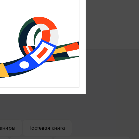
Виштынецкое озеро
Нестеров, Нестеровский район
ениры
Гостевая книга