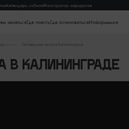
изм
Календарь событий
Конструктор маршрутов
ем заняться
Где поесть
Где остановиться
Информация
аде
Заповедные места в Калининграде
А В КАЛИНИНГРАДЕ