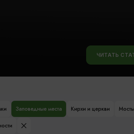
ЧИТАТЬ СТ
мки
Заповедные места
Кирхи и церкви
Мост
ности