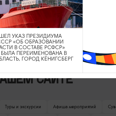
Орнитологическая станция «Фрингилла»
Куршская коса, 23-й км Куршской Косы
ВЫШЕЛ УКАЗ ПРЕЗИДИУМА
СССР «ОБ ОБРАЗОВАНИИ
АСТИ В СОСТАВЕ РСФСР»
А БЫЛА ПЕРЕИМЕНОВАНА В
ЛАСТЬ, ГОРОД КЁНИГСБЕРГ
НАШЕМ САЙТЕ
Туры и экскурсии
Афиша мероприятий
Сув