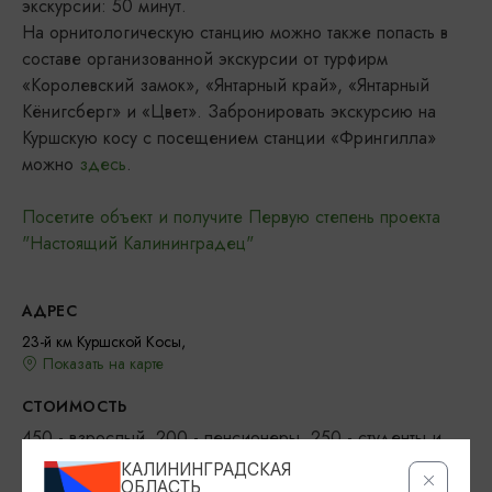
экскурсии: 50 минут.
На орнитологическую станцию можно также попасть в
составе организованной экскурсии от турфирм
«Королевский замок», «Янтарный край», «Янтарный
Кёнигсберг» и «Цвет». Забронировать экскурсию на
Куршскую косу с посещением станции «Фрингилла»
можно
здесь
.
Посетите объект и получите Первую степень проекта
"Настоящий Калининградец"
АДРЕС
23-й км Куршской Косы,
Показать на карте
СТОИМОСТЬ
450 - взрослый, 200 - пенсионеры, 250 - студенты и
150 - школьники
КАЛИНИНГРАДСКАЯ
ОБЛАСТЬ