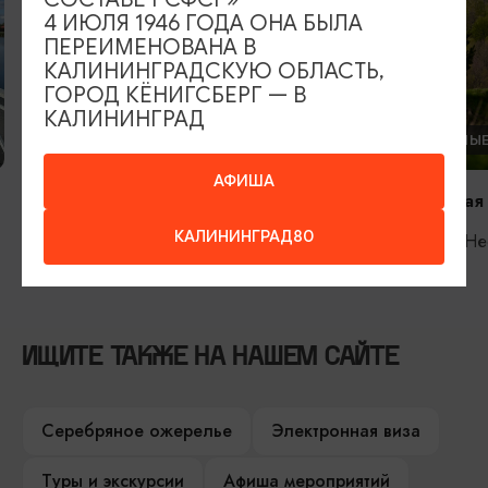
4 ИЮЛЯ 1946 ГОДА ОНА БЫЛА
ПЕРЕИМЕНОВАНА В
КАЛИНИНГРАДСКУЮ ОБЛАСТЬ,
ГОРОД КЁНИГСБЕРГ — В
КАЛИНИНГРАД
ЗАПОВЕДНЫЕ МЕСТА
ЗАПОВЕДНЫЕ
АФИША
Национальный парк «Виштынецкий»
Роминтенская
КАЛИНИНГРАД80
Нестеров, Нестеровский р-он пос.
Нестеров, Не
Пугачево, ул. Озерная, 9А
ИЩИТЕ ТАКЖЕ НА НАШЕМ САЙТЕ
Серебряное ожерелье
Электронная виза
Туры и экскурсии
Афиша мероприятий