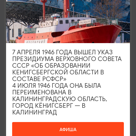
БАРЫ
Бар-кафе «Шотыгде?»
7 АПРЕЛЯ 1946 ГОДА ВЫШЕЛ УКАЗ
ПРЕЗИДИУМА ВЕРХОВНОГО СОВЕТА
Калининград, ул. Фестивальная Аллея, 8
СССР «ОБ ОБРАЗОВАНИИ
КЕНИГСБЕРГСКОЙ ОБЛАСТИ В
СОСТАВЕ РСФСР»
4 ИЮЛЯ 1946 ГОДА ОНА БЫЛА
ПЕРЕИМЕНОВАНА В
КАЛИНИНГРАДСКУЮ ОБЛАСТЬ,
ГОРОД КЁНИГСБЕРГ — В
КАЛИНИНГРАД
АФИША