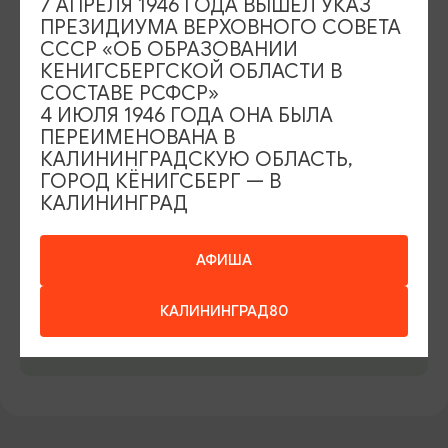
7 АПРЕЛЯ 1946 ГОДА ВЫШЕЛ УКАЗ
СТОИМОСТЬ
ПРЕЗИДИУМА ВЕРХОВНОГО СОВЕТА
Экскурсия с дегустацией: Взрослый — 5ОО руб.,
СССР «ОБ ОБРАЗОВАНИИ
детский — 4ОО руб., *дети до 3х лет бесплатно
КЕНИГСБЕРГСКОЙ ОБЛАСТИ В
СОСТАВЕ РСФСР»
РЕЖИМ РАБОТЫ
4 ИЮЛЯ 1946 ГОДА ОНА БЫЛА
ПЕРЕИМЕНОВАНА В
Ежедневно с 9.00 до 19.00
КАЛИНИНГРАДСКУЮ ОБЛАСТЬ,
КОНТАКТЫ
ГОРОД КЁНИГСБЕРГ — В
КАЛИНИНГРАД
+7 (921) 007-07-47
САЙТ
АФИША
Официальный сайт
ВКонтакте
КАЛИНИНГРАД80
ПРЕДЛОЖИТЬ ИНФОРМАЦИЮ