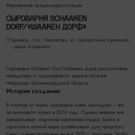
Фермерская продукция
Дегустации
СЫРОВАРНЯ SCHAAKEN
DORF/«ШААКЕН ДОРФ»
Гурьевск , пос. Некрасово, ул. Центральная (ориентир
- замок «Шаакен»)
Сыроварня Schaaken Dorf/«Шаакен Дорф расположена
неподалеку от одноименного замка в поселке
Некрасово Калининградской области.
История создания:
В отличие от замка, сыроварня очень «молодая» – ее
организовали только в 2014 году. Однако внешне она
завораживает: старинная кирпичная кладка, балки и
стропила в полной мере соответствуют духу прошлого.
Само здание построено еще в 1900 г. пруссами. Чтобы