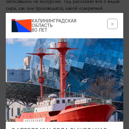
записавшись на экскурсию. Гид расскажет все о видах
сыра, как они производятся, какой «секретный
ингредиент» дает свою изюминку, в каких условиях
КАЛИНИНГРАДСКАЯ
должен находиться продукт. А в конце вы можете
ОБЛАСТЬ
продегустировать сыр, дополнив его шоколадом и
80 ЛЕТ
бокалом вина.
Магазин сыра:
Магазин открыт с 9 утра до 19 вечера ежедневно.
Здесь можно приобрести продукцию сыроварни, а
также шоколадной фабрики, марципаны
Доступный туризм
АДРЕС
пос. Некрасово, ул. Центральная (ориентир - замок «Шаакен»),
Показать на карте