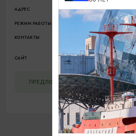
ул. Гаражная, 2-2а​ (цоко
АДРЕС
Пн-Чт 16.20-00.00, Пт 1
РЕЖИМ РАБОТЫ
8 (4012) 766-420
КОНТАКТЫ
lager@yeltsin.pub
ВКонтакте
САЙТ
ПРЕДЛОЖИТЬ ИНФОРМАЦИЮ