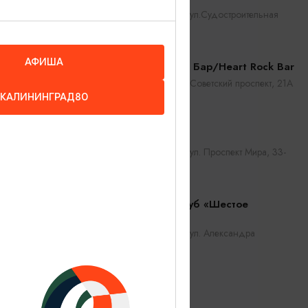
Калининград, ул.Судостроительная
6/1
АФИША
Сердце Рок Бар/Heart Rock Bar
Калининград, Советский проспект, 21А
КАЛИНИНГРАД80
Бар «Линч»
Калининград, ул. ​Проспект Мира, 33-
43
Караоке-клуб «Шестое
Чувство»
Калининград, ул. Александра
Суворова, 54а