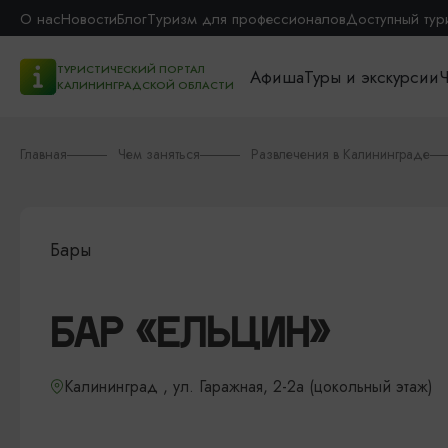
О нас
Новости
Блог
Туризм для профессионалов
Доступный тур
ТУРИСТИЧЕСКИЙ ПОРТАЛ
Афиша
Туры и экскурсии
Ч
КАЛИНИНГРАДСКОЙ ОБЛАСТИ
Главная
Чем заняться
Развлечения в Калининграде
Бары
БАР «ЕЛЬЦИН»
Калининград , ул. Гаражная, 2-2а​ (цокольный этаж)