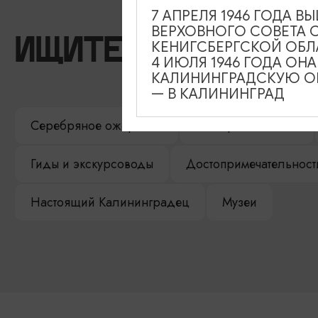
7 АПРЕЛЯ 1946 ГОДА 
ВЕРХОВНОГО СОВЕТА 
ИЩИТЕ ТАКЖЕ НА 
КЕНИГСБЕРГСКОЙ ОБЛ
4 ИЮЛЯ 1946 ГОДА ОН
КАЛИНИНГРАДСКУЮ ОБ
— В КАЛИНИНГРАД
Серебряное ожерелье
Электронная виза
Гиды и экскурсоводы
Достопримечательност
Настоящий Калининградец
Музеи