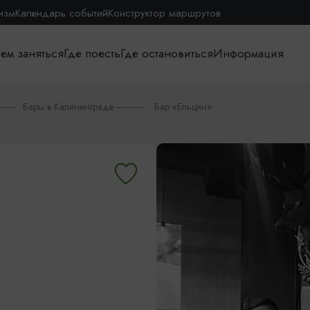
изм
Календарь событий
Конструктор маршрутов
ем заняться
Где поесть
Где остановиться
Информация
Бары в Калининграде
Бар «Ельцин»