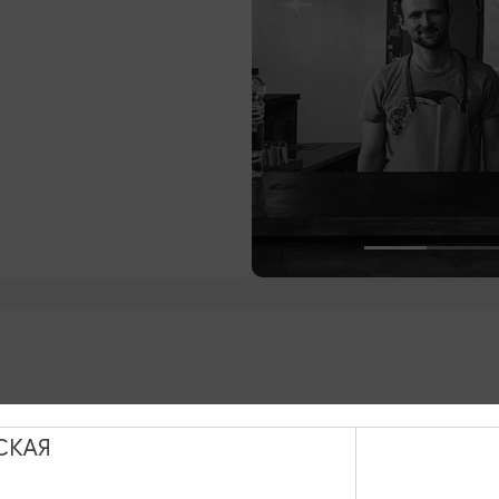
зайна, простая еда, большой выбор пенного, футбольн
СКАЯ
еринки, перфомансы, аукционы и многое другое.