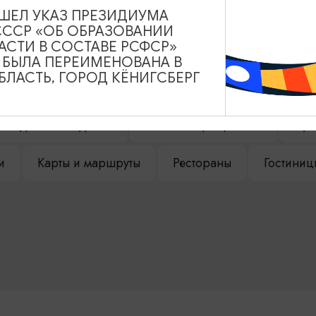
ВЫШЕЛ УКАЗ ПРЕЗИДИУМА
СССР «ОБ ОБРАЗОВАНИИ
НАШЕМ САЙТЕ
АСТИ В СОСТАВЕ РСФСР»
А БЫЛА ПЕРЕИМЕНОВАНА В
ЛАСТЬ, ГОРОД КЁНИГСБЕРГ
Туры и экскурсии
Афиша мероприятий
Сув
и
Карты и маршруты
Рестораны
Гостиниц