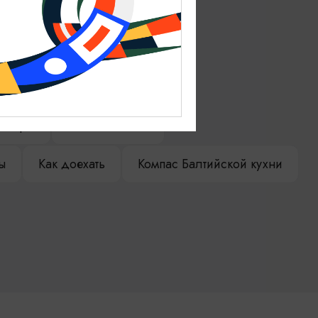
ениры
Гостевая книга
ы
Как доехать
Компас Балтийской кухни