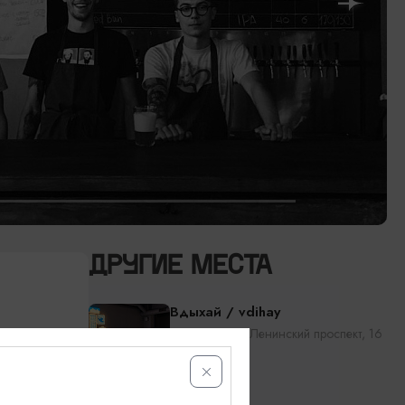
ДРУГИЕ МЕСТА
Вдыхай / vdihay
Калининград, Ленинский проспект, 16
ые
Бастион