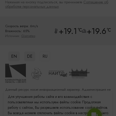
Нажимая на кнопку подписаться, вы принимаете
Соглашение об
обработке персональных данных
Скорость ветра: 6m/s
+19.1
+19.6
°C
°C
Влажность: 65%
Источник:
Gismeteo
EN
DE
RU
Данный ресурс носит информационный характер. Администрация не
несет ответственности за качество услуг, предоставленных
Для улучшения работы сайта и его взаимодействия с
сторонними организациями
пользователями мы используем файлы cookie. Продолжая
работу с сайтом, Вы разрешаете использование cookie-файлов.
Разработка сайта: «Решение»
Вы всегда можете отключить файлы cookie в настройках Вашего
Продвижение сайта: Remarka Agency