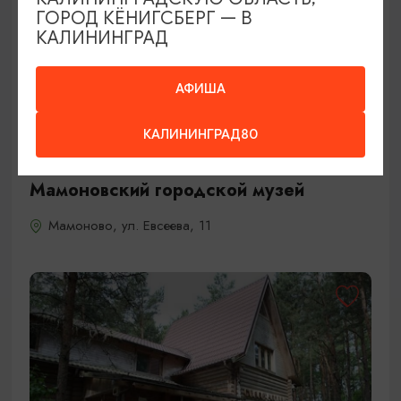
ГОРОД КЁНИГСБЕРГ — В
КАЛИНИНГРАД
АФИША
КАЛИНИНГРАД80
МУЗЕИ
Мамоновский городской музей
Мамоново, ул. Евсеева, 11