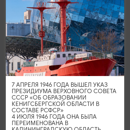
МУЗЕИ
Музей пос.Владимирово
Багратионовск, Багратионовский р-н,
7 АПРЕЛЯ 1946 ГОДА ВЫШЕЛ УКАЗ
пос.Владимирово, ул.Центральная, 4а
ПРЕЗИДИУМА ВЕРХОВНОГО СОВЕТА
СССР «ОБ ОБРАЗОВАНИИ
КЕНИГСБЕРГСКОЙ ОБЛАСТИ В
СОСТАВЕ РСФСР»
4 ИЮЛЯ 1946 ГОДА ОНА БЫЛА
ПЕРЕИМЕНОВАНА В
КАЛИНИНГРАДСКУЮ ОБЛАСТЬ,