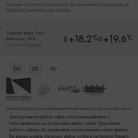
Нажимая на кнопку подписаться, вы принимаете
Соглашение об
обработке персональных данных
Скорость ветра: 7m/s
+18.2
+19.6
°C
°C
Влажность: 78%
Источник:
Gismeteo
EN
DE
RU
Данный ресурс носит информационный характер. Администрация не
несет ответственности за качество услуг, предоставленных
Для улучшения работы сайта и его взаимодействия с
сторонними организациями
пользователями мы используем файлы cookie. Продолжая
работу с сайтом, Вы разрешаете использование cookie-файлов.
Разработка сайта: «Решение»
Вы всегда можете отключить файлы cookie в настройках Вашего
Продвижение сайта: Remarka Agency