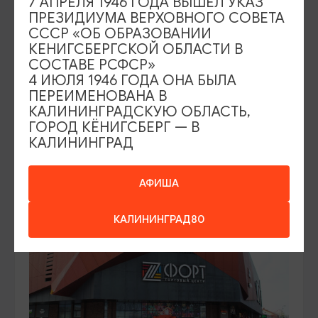
7 АПРЕЛЯ 1946 ГОДА ВЫШЕЛ УКАЗ
ПРЕЗИДИУМА ВЕРХОВНОГО СОВЕТА
СУВЕНИРЫ
СССР «ОБ ОБРАЗОВАНИИ
КЕНИГСБЕРГСКОЙ ОБЛАСТИ В
MÍDITI
СОСТАВЕ РСФСР»
4 ИЮЛЯ 1946 ГОДА ОНА БЫЛА
Калининград, Приморское кольцо, 2
ПЕРЕИМЕНОВАНА В
КАЛИНИНГРАДСКУЮ ОБЛАСТЬ,
ГОРОД КЁНИГСБЕРГ — В
ДОБАВИТЬ В МАРШРУТ
КАЛИНИНГРАД
АФИША
КАЛИНИНГРАД80