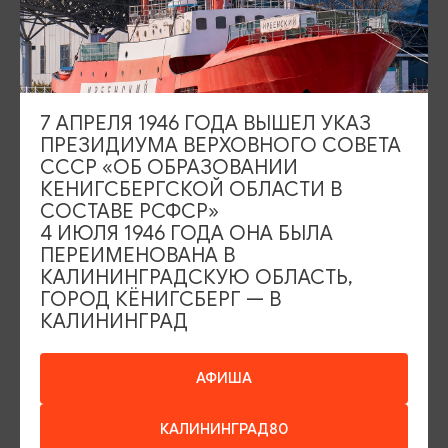
7 АПРЕЛЯ 1946 ГОДА ВЫШЕЛ УКАЗ
ПРЕЗИДИУМА ВЕРХОВНОГО СОВЕТА
СССР «ОБ ОБРАЗОВАНИИ
КИРХИ И ЦЕРКВИ
КЕНИГСБЕРГСКОЙ ОБЛАСТИ В
СОСТАВЕ РСФСР»
4 ИЮЛЯ 1946 ГОДА ОНА БЫЛА
Церковь Рождества Пресвятой
ПЕРЕИМЕНОВАНА В
Богородицы / Понартская кирха
КАЛИНИНГРАДСКУЮ ОБЛАСТЬ,
ГОРОД КЁНИГСБЕРГ — В
Калининград, ул. Киевская, 75
КАЛИНИНГРАД
ДОБАВИТЬ В МАРШРУТ
АФИША
КАЛИНИНГРАД80