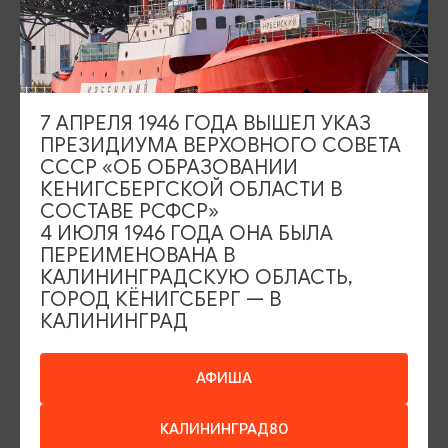
7 АПРЕЛЯ 1946 ГОДА ВЫШЕЛ УКАЗ
ПРЕЗИДИУМА ВЕРХОВНОГО СОВЕТА
СССР «ОБ ОБРАЗОВАНИИ
МУЗЕИ
КЕНИГСБЕРГСКОЙ ОБЛАСТИ В
СОСТАВЕ РСФСР»
4 ИЮЛЯ 1946 ГОДА ОНА БЫЛА
Выставка-музей «Колесо истории»
ПЕРЕИМЕНОВАНА В
КАЛИНИНГРАДСКУЮ ОБЛАСТЬ,
Светлогорск, ул. Горького, 4а
ГОРОД КЁНИГСБЕРГ — В
КАЛИНИНГРАД
ДОБАВИТЬ В МАРШРУТ
АФИША
КАЛИНИНГРАД80