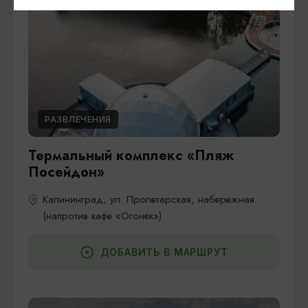
РАЗВЛЕЧЕНИЯ
Термальный комплекс «Пляж
Посейдон»
Калининград, ул. Пролетарская, набережная
(напротив кафе «Огонёк»)
ДОБАВИТЬ В МАРШРУТ