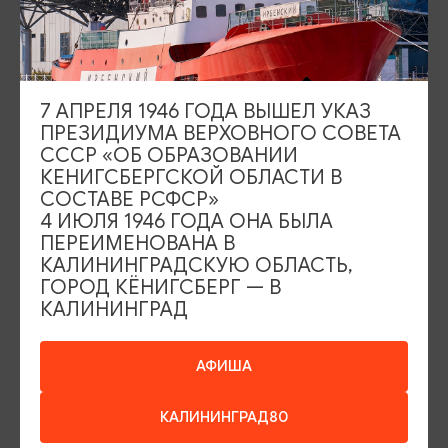
7 АПРЕЛЯ 1946 ГОДА ВЫШЕЛ УКАЗ
ПРЕЗИДИУМА ВЕРХОВНОГО СОВЕТА
РАЗВЛЕЧЕНИЯ
СССР «ОБ ОБРАЗОВАНИИ
КЕНИГСБЕРГСКОЙ ОБЛАСТИ В
Плавучая баня VODA
СОСТАВЕ РСФСР»
4 ИЮЛЯ 1946 ГОДА ОНА БЫЛА
Гвардейск, Гвардейский район, пос.Сокольники,
ПЕРЕИМЕНОВАНА В
ул. Парковая, д.5, "Замок Романовски"
КАЛИНИНГРАДСКУЮ ОБЛАСТЬ,
ГОРОД КЁНИГСБЕРГ — В
ДОБАВИТЬ В МАРШРУТ
КАЛИНИНГРАД
АФИША
КАЛИНИНГРАД80