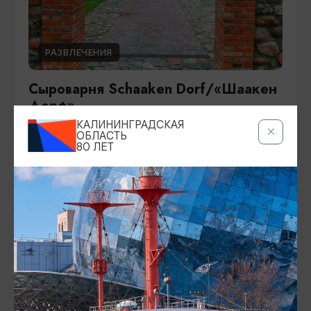
РАЗВЛЕЧЕНИЯ
Сыроварня Schaaken Dorf/«Шаакен
Дорф»
КАЛИНИНГРАДСКАЯ
Гурьевск, пос. Некрасово, ул. Центральная
ОБЛАСТЬ
80 ЛЕТ
(ориентир - замок «Шаакен»)
ДОБАВИТЬ В МАРШРУТ