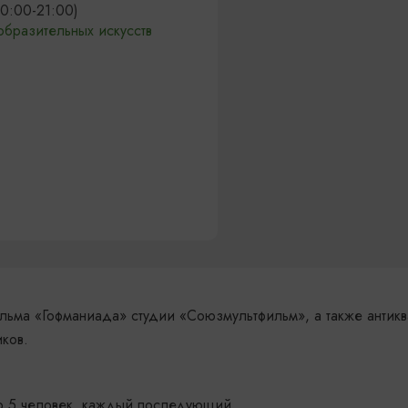
10:00-21:00)
бразительных искусств
льма «Гофманиада» студии «Союзмультфильм», а также антик
иков.
до 5 человек, каждый последующий