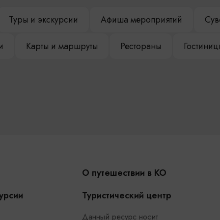
Туры и экскурсии
Афиша мероприятий
Сув
и
Карты и маршруты
Рестораны
Гостиниц
О путешествии в КО
урсии
Туристический центр
Данный ресурс носит