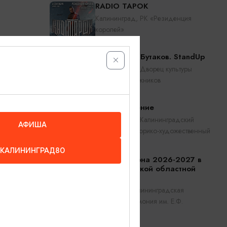
RADIO TAPOK
Калининград, РК «Резиденция
королей»
Константин Бутаков. StandUp
Калининград, Дворец культуры
железнодорожников
лининград
Прикосновение
Калининград, Калининградский
АФИША
областной историко-художественный
музей
КАЛИНИНГРАД80
Открытие сезона 2026-2027 в
Калининградской областной
филармонии
Калининград, Калининградская
областная филармония им. Е.Ф.
Светланова
ка (при