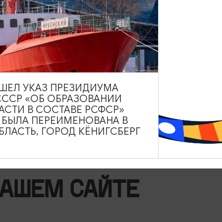
ставку). Вход по музейным билетам
tmuseum.ru/
rtmuseum
ВЫШЕЛ УКАЗ ПРЕЗИДИУМА
dartmuseum
СССР «ОБ ОБРАЗОВАНИИ
АСТИ В СОСТАВЕ РСФСР»
А БЫЛА ПЕРЕИМЕНОВАНА В
ЛАСТЬ, ГОРОД КЁНИГСБЕРГ
НАШЕМ САЙТЕ