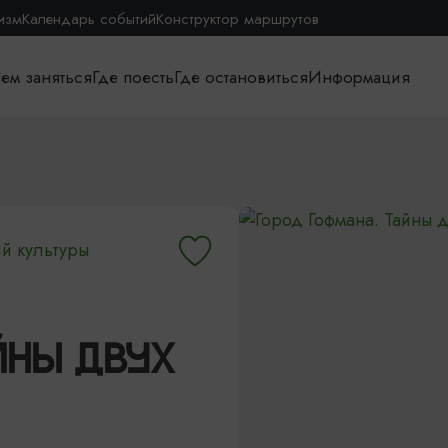
изм
Календарь событий
Конструктор маршрутов
ем заняться
Где поесть
Где остановиться
Информация
й культуры
ЙНЫ ДВУХ