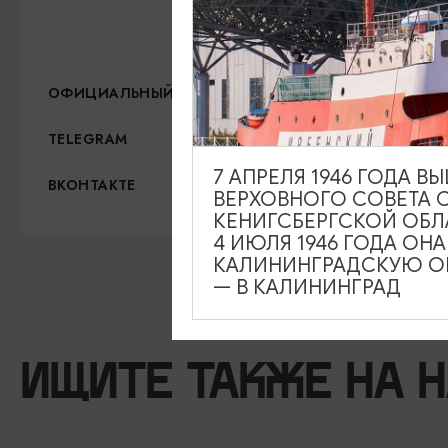
покупке билета на вы
Официальный сайт
https://www.kaliningradar
ОФИЦИАЛЬНЫЙ САЙТ
https://t.me/kaliningrada
TELEGRAM
7 АПРЕЛЯ 1946 ГОДА 
https://vk.com/kaliningra
ВКОНТАКТЕ
ВЕРХОВНОГО СОВЕТА 
КЕНИГСБЕРГСКОЙ ОБЛ
4 ИЮЛЯ 1946 ГОДА ОН
КАЛИНИНГРАДСКУЮ ОБ
— В КАЛИНИНГРАД
ИЩИТЕ ТАКЖЕ НА 