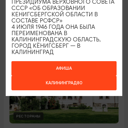
ПРЕЗИДИУМА ВЕРХОВНОГО СОВЕТА
КАФЕ
СССР «ОБ ОБРАЗОВАНИИ
КЕНИГСБЕРГСКОЙ ОБЛАСТИ В
Кафе «Палуба»
СОСТАВЕ РСФСР»
4 ИЮЛЯ 1946 ГОДА ОНА БЫЛА
Ежедневно 9:00- 19:00
ПЕРЕИМЕНОВАНА В
Балтийск
КАЛИНИНГРАДСКУЮ ОБЛАСТЬ,
ГОРОД КЁНИГСБЕРГ — В
КАЛИНИНГРАД
БАЛТИЙСКАЯ КУХНЯ
АФИША
КАЛИНИНГРАД80
РЕСТОРАНЫ