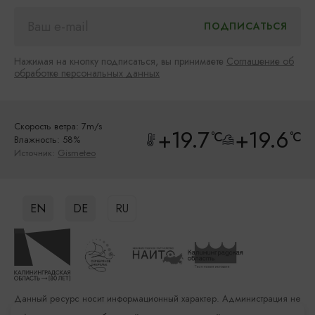
Нажимая на кнопку подписаться, вы принимаете
Соглашение об
обработке персональных данных
Скорость ветра: 7m/s
+19.7
+19.6
°C
°C
Влажность: 58%
Источник:
Gismeteo
EN
DE
RU
Данный ресурс носит информационный характер. Администрация не
несет ответственности за качество услуг, предоставленных