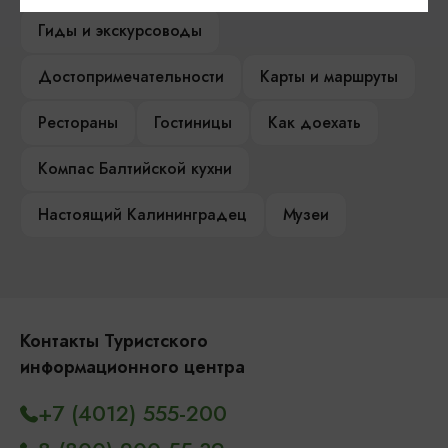
Гиды и экскурсоводы
Достопримечательности
Карты и маршруты
Рестораны
Гостиницы
Как доехать
Компас Балтийской кухни
Настоящий Калининградец
Музеи
Контакты Туристского
информационного центра
+7 (4012) 555-200