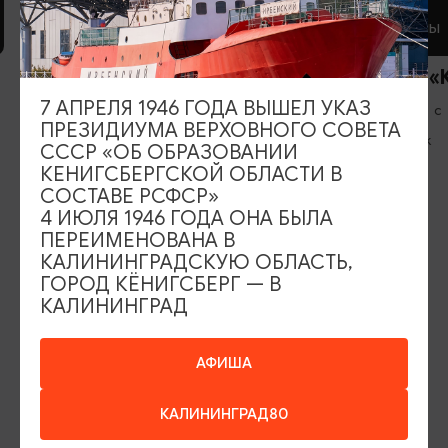
КАФЕ
РЕСТОРАНЫ
Кафе «Чулан»
Ресторан «
7 АПРЕЛЯ 1946 ГОДА ВЫШЕЛ УКАЗ
Вс-Пт: 11:00-21:00, Сб: 13:00-21:00
Ежедневно с
ПРЕЗИДИУМА ВЕРХОВНОГО СОВЕТА
Правдинск
Черняховск
СССР «ОБ ОБРАЗОВАНИИ
КЕНИГСБЕРГСКОЙ ОБЛАСТИ В
СОСТАВЕ РСФСР»
4 ИЮЛЯ 1946 ГОДА ОНА БЫЛА
ПЕРЕИМЕНОВАНА В
КАЛИНИНГРАДСКУЮ ОБЛАСТЬ,
ИЩИТЕ ТАКЖЕ НА НАШЕМ САЙТЕ
ГОРОД КЁНИГСБЕРГ — В
КАЛИНИНГРАД
Серебряное ожерелье
Электронная виза
АФИША
Туры и экскурсии
Афиша мероприятий
КАЛИНИНГРАД80
Сувениры
Гостевая книга