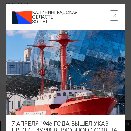
12:00-00:00 ежедневно
КАЛИНИНГРАДСКАЯ
КОНТАКТЫ
ОБЛАСТЬ
80 ЛЕТ
+7 (4012) 35-16-12
,
+7 (906) 237-70-48
САЙТ
Официальный сайт
ЕВРОПЕЙСКАЯ КУХНЯ
БАЛТИЙСКАЯ КУХНЯ
АВТОРСКАЯ КУХНЯ
ИТАЛЬЯНСКАЯ КУХНЯ
ВОЗМОЖНО ВАС ЗАИНТЕРЕСУЕТ
7 АПРЕЛЯ 1946 ГОДА ВЫШЕЛ УКАЗ
ПРЕЗИДИУМА ВЕРХОВНОГО СОВЕТА