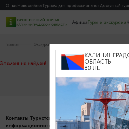
О нас
Новости
Блог
Туризм для профессионалов
Доступный тур
ТУРИСТИЧЕСКИЙ ПОРТАЛ
Афиша
Туры и экскурсии
Ч
КАЛИНИНГРАДСКОЙ ОБЛАСТИ
Главная
Экскурсии и туры
КАЛИНИНГРАД
ОБЛАСТЬ
Элемент не найден!
80 ЛЕТ
Контакты Туристского
События
информационного центра