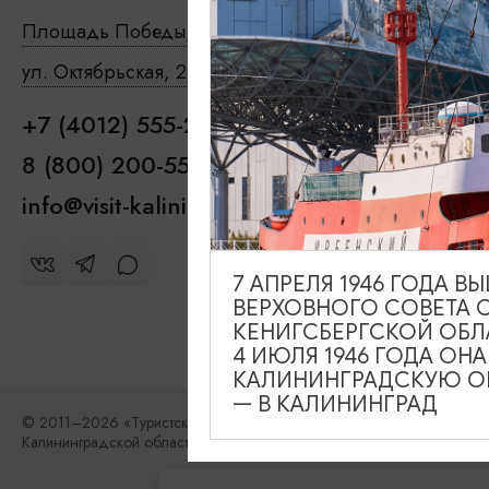
Туры и экск
Площадь Победы, 1
Закрыто
Где поесть
ул. Октябрьская, 2/3
Открыто
Чем занятьс
+7 (4012) 555-200
Где останов
8 (800) 200-55-39
info@visit-kaliningrad.ru
7 АПРЕЛЯ 1946 ГОДА 
ВЕРХОВНОГО СОВЕТА 
КЕНИГСБЕРГСКОЙ ОБЛ
4 ИЮЛЯ 1946 ГОДА ОН
КАЛИНИНГРАДСКУЮ ОБ
— В КАЛИНИНГРАД
© 2011–2026 «Туристский информационный центр
Калининградской области»