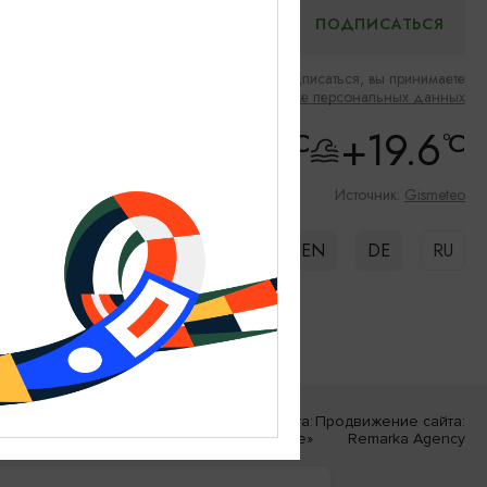
Нажимая на кнопку подписаться, вы принимаете
Соглашение об обработке персональных данных
+19
+19.6
°C
°C
Скорость ветра: 7m/s
Влажность: 64%
Источник:
Gismeteo
EN
DE
RU
Разработка сайта:
Продвижение сайта:
«Решение»
Remarka Agency