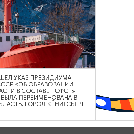
урсии
Туристический центр
Данный ресурс носит
информационный характер.
Администрация не несет
я
ответственности за качество
услуг, предоставленных
иться
сторонними организациями
ВЫШЕЛ УКАЗ ПРЕЗИДИУМА
СССР «ОБ ОБРАЗОВАНИИ
АСТИ В СОСТАВЕ РСФСР»
А БЫЛА ПЕРЕИМЕНОВАНА В
ЛАСТЬ, ГОРОД КЁНИГСБЕРГ