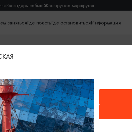
изм
Календарь событий
Конструктор маршрутов
ем заняться
Где поесть
Где остановиться
Информация
СКАЯ
О путешествии в КО