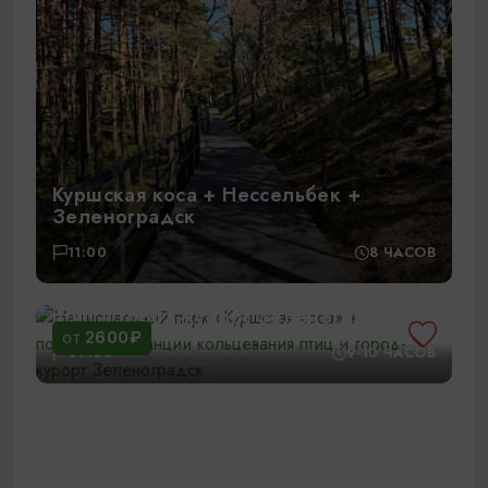
Куршская коса + Нессельбек +
Зеленоградск
11:00
8 ЧАСОВ
Национальный парк «Куршская коса»
+ посещение станции кольцевания
птиц и город-курорт Зеленоградск
2600₽
ОТ
09:00
9-10 ЧАСОВ