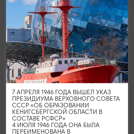
Долгая дорога в дюны: Куршская
коса
11:00
6 ЧАСОВ
1800₽
7 АПРЕЛЯ 1946 ГОДА ВЫШЕЛ УКАЗ
ОТ
ПРЕЗИДИУМА ВЕРХОВНОГО СОВЕТА
СССР «ОБ ОБРАЗОВАНИИ
КЕНИГСБЕРГСКОЙ ОБЛАСТИ В
СОСТАВЕ РСФСР»
4 ИЮЛЯ 1946 ГОДА ОНА БЫЛА
ПЕРЕИМЕНОВАНА В