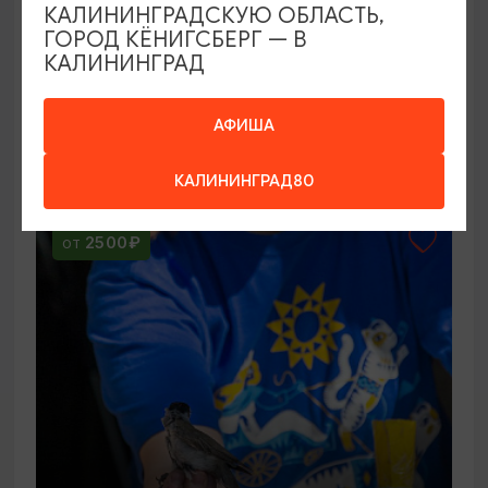
КАЛИНИНГРАДСКУЮ ОБЛАСТЬ,
ГОРОД КЁНИГСБЕРГ — В
КАЛИНИНГРАД
Куршская коса - дорога в дюны:
Высота Эфа, Танцующий лес,
Фрингилла
АФИША
09:00
7 ЧАСОВ
КАЛИНИНГРАД80
2500₽
ОТ