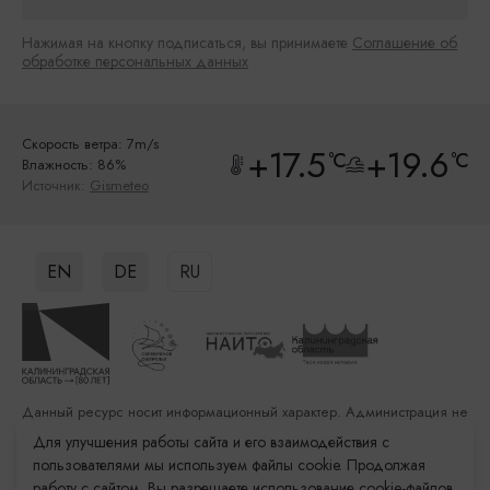
Нажимая на кнопку подписаться, вы принимаете
Соглашение об
обработке персональных данных
Скорость ветра: 7m/s
+17.5
+19.6
°C
°C
Влажность: 86%
Источник:
Gismeteo
EN
DE
RU
Данный ресурс носит информационный характер. Администрация не
несет ответственности за качество услуг, предоставленных
Для улучшения работы сайта и его взаимодействия с
сторонними организациями
пользователями мы используем файлы cookie. Продолжая
работу с сайтом, Вы разрешаете использование cookie-файлов.