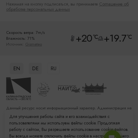
Нажимая на кнопку подписаться, вы принимаете
Соглашение об
обработке персональных данных
Скорость ветра: 7m/s
+20
+19.7
°C
°C
Влажность: 71%
Источник:
Gismeteo
EN
DE
RU
Данный ресурс носит информационный характер. Администрация не
несет ответственности за качество услуг, предоставленных
Для улучшения работы сайта и его взаимодействия с
сторонними организациями
пользователями мы используем файлы cookie. Продолжая
работу с сайтом, Вы разрешаете использование cookie-файлов.
Разработка сайта: «Решение»
Вы всегда можете отключить файлы cookie в настройках Вашего
Продвижение сайта: Remarka Agency