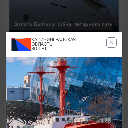
Золото Балтики: тайны янтарного пути
09:30
8 ЧАСОВ
КАЛИНИНГРАДСКАЯ
ОБЛАСТЬ
80 ЛЕТ
16263₽
ОТ
Европа без визы - тур в Калининград: