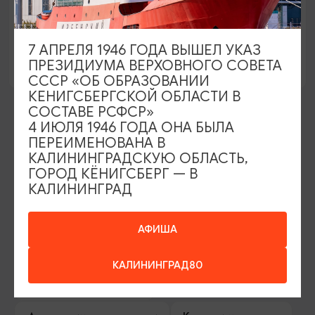
3 дня/2 ночи
10:00
3 ДНЯ/2 НОЧИ
7 АПРЕЛЯ 1946 ГОДА ВЫШЕЛ УКАЗ
ПРЕЗИДИУМА ВЕРХОВНОГО СОВЕТА
СССР «ОБ ОБРАЗОВАНИИ
КЕНИГСБЕРГСКОЙ ОБЛАСТИ В
СОСТАВЕ РСФСР»
4 ИЮЛЯ 1946 ГОДА ОНА БЫЛА
ИЩИТЕ ТАКЖЕ НА НАШЕМ САЙТЕ
ПЕРЕИМЕНОВАНА В
КАЛИНИНГРАДСКУЮ ОБЛАСТЬ,
ГОРОД КЁНИГСБЕРГ — В
Серебряное ожерелье
Электронная виза
КАЛИНИНГРАД
Туры и экскурсии
Афиша мероприятий
АФИША
Сувениры
Гостевая книга
КАЛИНИНГРАД80
Гиды и экскурсоводы