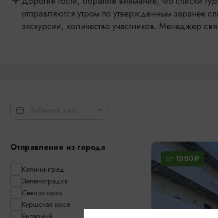
Дорогие гости, обратите внимание, что списки т
отправляются утром по утвержденным заранее сп
экскурсии, количество участников. Менеджер свя
Отправление из города
1990₽
ОТ
Калининград
Зеленоградск
Светлогорск
Куршская коса
Янтарный