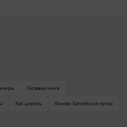
ениры
Гостевая книга
ы
Как доехать
Компас Балтийской кухни