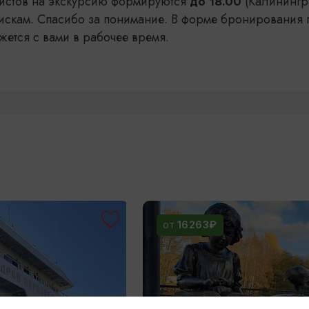
уристов на экскурсию формируются
(Калинингр
до 18.00
искам. Спасибо за понимание. В форме бронирования 
жется с вами в рабочее время.
16263₽
ОТ