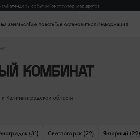
изм
Календарь событий
Конструктор маршрутов
ем заняться
Где поесть
Где остановиться
Информация
нат
НЫЙ КОМБИНАТ
е и Калининградской области
еноградск (31)
Светлогорск (22)
Янтарный (22