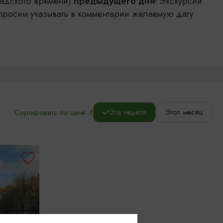
адского времени)
! Экскурсии
предыдущего дня
просим указывать в комментарии желаемую дату
Эта неделя
Этот месяц
Сортировать по цене