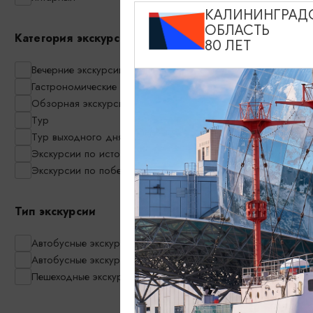
КАЛИНИНГРАД
ОБЛАСТЬ
Золото Балт
Категория экскурсии
80 ЛЕТ
янтарного пу
Вечерние экскурсии
09:30
Гастрономические экскурсии
Обзорная экскурсия по Калининграду
Тур
Тур выходного дня
Экскурсии по историческим местам
Экскурсии по побережью
Тип экскурсии
Автобусные экскурсии
Автобусные экскурсии в мини-группах
Пешеходные экскурсии