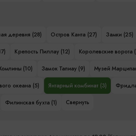
ая деревня (28)
Остров Канта (27)
Замки (25)
17)
Крепость Пиллау (12)
Королевские ворота (
Хомлины (10)
Замок Тапиау (9)
Музей Марципан
ого океана (5)
Янтарный комбинат (3)
Фридла
Свернуть
Филинская бухта (1)