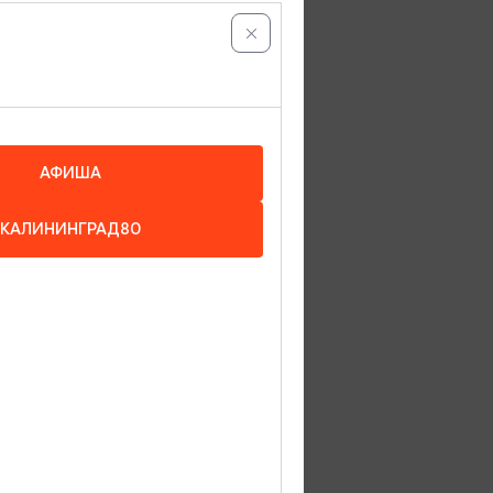
ночи
Я/2 НОЧИ
АФИША
КАЛИНИНГРАД80