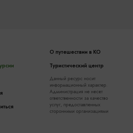
О путешествии в КО
урсии
Туристический центр
Данный ресурс носит
информационный характер.
Администрация не несет
я
ответственности за качество
услуг, предоставленных
иться
сторонними организациями