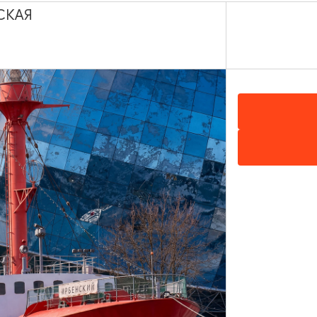
СКАЯ
ики: тайны
Европа без визы - тур в
ти
Калининград: 3 дня/2 
8 ЧАСОВ
10:00
3 ДН