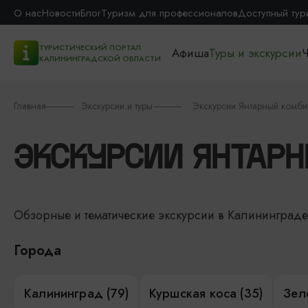
О нас
Новости
Блог
Туризм для профессионалов
Доступный тур
ТУРИСТИЧЕСКИЙ ПОРТАЛ
Афиша
Туры и экскурсии
Ч
КАЛИНИНГРАДСКОЙ ОБЛАСТИ
Главная
Экскурсии и туры
Экскурсии Янтарный комби
ЭКСКУРСИИ ЯНТАР
Обзорные и тематические экскурсии в Калининград
Города
Калининград (79)
Куршская коса (35)
Зел