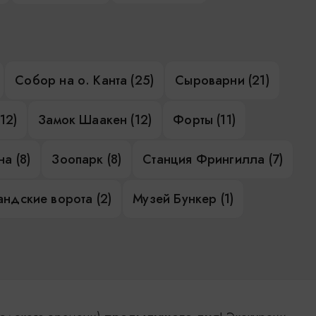
Собор на о. Канта (25)
Сыроварни (21)
12)
Замок Шаакен (12)
Форты (11)
а (8)
Зоопарк (8)
Станция Фрингилла (7)
ндские ворота (2)
Музей Бункер (1)