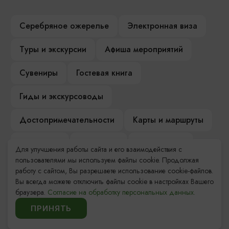
Серебряное ожерелье
Электронная виза
Туры и экскурсии
Афиша мероприятий
Сувениры
Гостевая книга
Гиды и экскурсоводы
Достопримечательности
Карты и маршруты
Рестораны
Гостиницы
Как доехать
Для улучшения работы сайта и его взаимодействия с
пользователями мы используем файлы cookie. Продолжая
Компас Балтийской кухни
работу с сайтом, Вы разрешаете использование cookie-файлов.
Вы всегда можете отключить файлы cookie в настройках Вашего
Настоящий Калининградец
Музеи
браузера.
Согласие на обработку персональных данных.
ПРИНЯТЬ