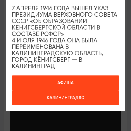
7 АПРЕЛЯ 1946 ГОДА ВЫШЕЛ УКАЗ
ПРЕЗИДИУМА ВЕРХОВНОГО СОВЕТА
СССР «ОБ ОБРАЗОВАНИИ
КЕНИГСБЕРГСКОЙ ОБЛАСТИ В
СОСТАВЕ РСФСР»
МАСТЕР-КЛАССЫ
4 ИЮЛЯ 1946 ГОДА ОНА БЫЛА
ПЕРЕИМЕНОВАНА В
КАЛИНИНГРАДСКУЮ ОБЛАСТЬ,
Мастер-классы по керамике Елены
ГОРОД КЁНИГСБЕРГ — В
Бодяковой
КАЛИНИНГРАД
03.02.2026 - 29.12.2026, вторник в 16:00
Калининград, ул. Баранова, 45
АФИША
КАЛИНИНГРАД80
ОТ 200₽