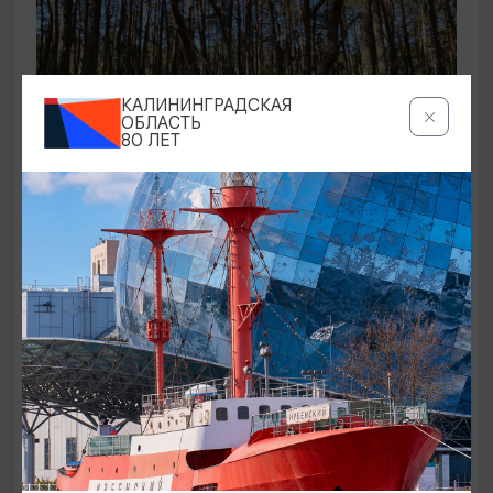
КАЛИНИНГРАДСКАЯ
ОБЛАСТЬ
80 ЛЕТ
ЭКСКУРСИИ УЧРЕЖДЕНИЙ КУЛЬТУРЫ
Аудиоспектакль «Истории Куршской
косы»
01.02.2026 - 31.12.2026, 13:00
Куршская коса
ОТ 2500₽