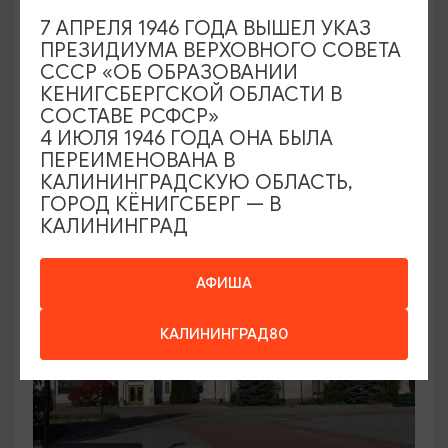
7 АПРЕЛЯ 1946 ГОДА ВЫШЕЛ УКАЗ
Семейный клуб выходного дня в
ПРЕЗИДИУМА ВЕРХОВНОГО СОВЕТА
Морском выставочном центре
СССР «ОБ ОБРАЗОВАНИИ
КЕНИГСБЕРГСКОЙ ОБЛАСТИ В
19.07.2026 - 30.08.2026, СБ 12:00, 13:00
СОСТАВЕ РСФСР»
Светлогорск, Морской выставочный центр г.
4 ИЮЛЯ 1946 ГОДА ОНА БЫЛА
Светлогорск
ПЕРЕИМЕНОВАНА В
КАЛИНИНГРАДСКУЮ ОБЛАСТЬ,
ГОРОД КЁНИГСБЕРГ — В
КАЛИНИНГРАД
АФИША
КАЛИНИНГРАД80