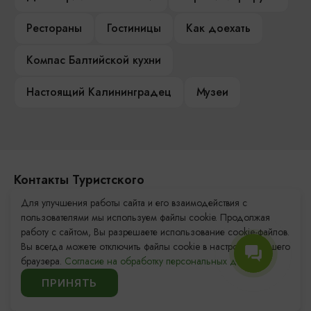
Рестораны
Гостиницы
Как доехать
Компас Балтийской кухни
Настоящий Калининградец
Музеи
Контакты Туристского
информационного центра
Для улучшения работы сайта и его взаимодействия с
пользователями мы используем файлы cookie. Продолжая
+7 (4012) 555-200
работу с сайтом, Вы разрешаете использование cookie-файлов.
Вы всегда можете отключить файлы cookie в настройках Вашего
8 (800) 200-55-39
браузера.
Согласие на обработку персональных данных.
info@visit-kaliningrad.ru
ПРИНЯТЬ