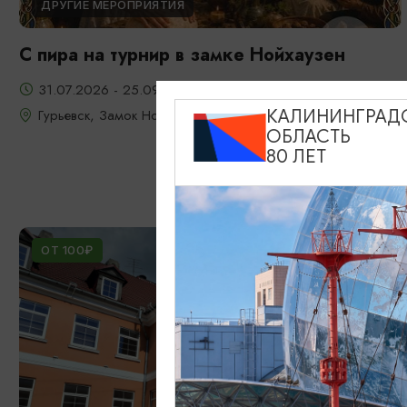
ДРУГИЕ МЕРОПРИЯТИЯ
С пира на турнир в замке Нойхаузен
31.07.2026 - 25.09.2026, 19:00-22:30
Гурьевск, Замок Нойхаузен
КАЛИНИНГРАД
ОБЛАСТЬ
80 ЛЕТ
ОТ 100₽