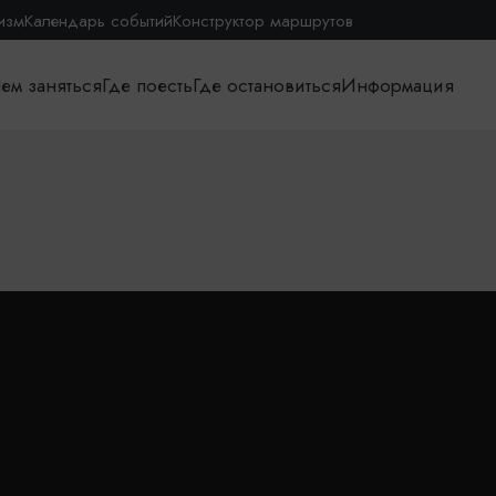
изм
Календарь событий
Конструктор маршрутов
ем заняться
Где поесть
Где остановиться
Информация