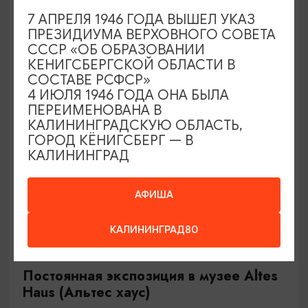
(касса – до 17.00)
7 АПРЕЛЯ 1946 ГОДА ВЫШЕЛ УКАЗ
Нестеров, Литературный музей в п. Чистые пруды
ПРЕЗИДИУМА ВЕРХОВНОГО СОВЕТА
СССР «ОБ ОБРАЗОВАНИИ
КЕНИГСБЕРГСКОЙ ОБЛАСТИ В
СОСТАВЕ РСФСР»
ОТ 1200₽
4 ИЮЛЯ 1946 ГОДА ОНА БЫЛА
ПЕРЕИМЕНОВАНА В
КАЛИНИНГРАДСКУЮ ОБЛАСТЬ,
ГОРОД КЁНИГСБЕРГ — В
КАЛИНИНГРАД
АФИША
КАЛИНИНГРАД80
САМОЕ ИНТЕРЕСНОЕ
Постоянная экспозиция в музее Altes
Haus (Альтес хаус)