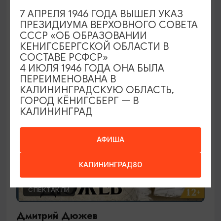
Ирландское шоу
7 АПРЕЛЯ 1946 ГОДА ВЫШЕЛ УКАЗ
ПРЕЗИДИУМА ВЕРХОВНОГО СОВЕТА
29.09.2026 19:00
СССР «ОБ ОБРАЗОВАНИИ
Калининград, Калининградский театр эстрады
КЕНИГСБЕРГСКОЙ ОБЛАСТИ В
СОСТАВЕ РСФСР»
4 ИЮЛЯ 1946 ГОДА ОНА БЫЛА
ПЕРЕИМЕНОВАНА В
ОТ 2000₽
КАЛИНИНГРАДСКУЮ ОБЛАСТЬ,
ГОРОД КЁНИГСБЕРГ — В
КАЛИНИНГРАД
АФИША
КАЛИНИНГРАД80
СПЕКТАКЛИ
Дмитрий Дюжев