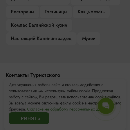
Рестораны
Гостиницы
Как доехать
Компас Балтийской кухни
Настоящий Калининградец
Музеи
Контакты Туристского
информационного центра
Для улучшения работы сайта и его взаимодействия с
пользователями мы используем файлы cookie. Продолжая
+7 (4012) 555-200
работу с сайтом, Вы разрешаете использование cookie-файлов.
Вы всегда можете отключить файлы cookie в настройках Вашего
8 (800) 200-55-39
браузера.
Согласие на обработку персональных данных.
info@visit-kaliningrad.ru
ПРИНЯТЬ