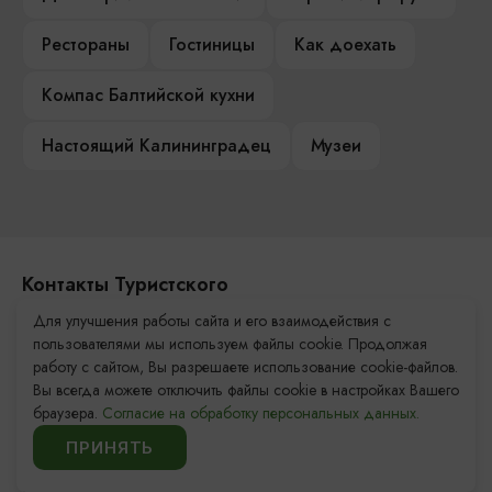
Рестораны
Гостиницы
Как доехать
Компас Балтийской кухни
Настоящий Калининградец
Музеи
Контакты Туристского
информационного центра
Для улучшения работы сайта и его взаимодействия с
пользователями мы используем файлы cookie. Продолжая
+7 (4012) 555-200
работу с сайтом, Вы разрешаете использование cookie-файлов.
Вы всегда можете отключить файлы cookie в настройках Вашего
8 (800) 200-55-39
браузера.
Согласие на обработку персональных данных.
info@visit-kaliningrad.ru
ПРИНЯТЬ