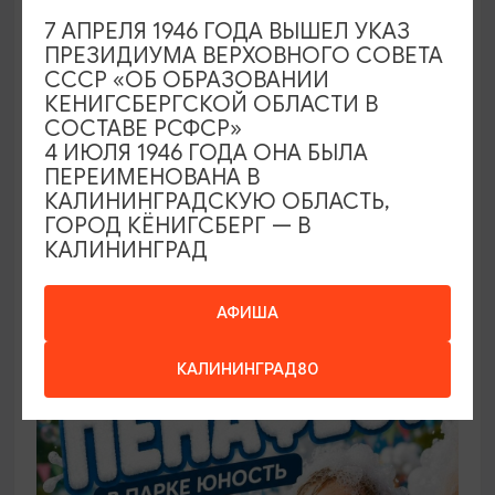
7 АПРЕЛЯ 1946 ГОДА ВЫШЕЛ УКАЗ
ПРЕЗИДИУМА ВЕРХОВНОГО СОВЕТА
САМОЕ ИНТЕРЕСНОЕ
СССР «ОБ ОБРАЗОВАНИИ
КЕНИГСБЕРГСКОЙ ОБЛАСТИ В
Фестиваль викингов Кауп (Большой
СОСТАВЕ РСФСР»
Кауп)
4 ИЮЛЯ 1946 ГОДА ОНА БЫЛА
ПЕРЕИМЕНОВАНА В
08.08.2026 - 09.08.2026, 13:00-22:00 (сб), 12:00-
КАЛИНИНГРАДСКУЮ ОБЛАСТЬ,
17:00 (вс)
ГОРОД КЁНИГСБЕРГ — В
КАЛИНИНГРАД
Зеленоградск, Поселение викингов «Кауп»
АФИША
БЕСПЛАТНО
КАЛИНИНГРАД80