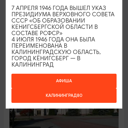
7 АПРЕЛЯ 1946 ГОДА ВЫШЕЛ УКАЗ
Семейный клуб выходного дня в
ПРЕЗИДИУМА ВЕРХОВНОГО СОВЕТА
Морском выставочном центре
СССР «ОБ ОБРАЗОВАНИИ
КЕНИГСБЕРГСКОЙ ОБЛАСТИ В
19.07.2026 - 30.08.2026, СБ 12:00, 13:00
СОСТАВЕ РСФСР»
Светлогорск, Морской выставочный центр г.
4 ИЮЛЯ 1946 ГОДА ОНА БЫЛА
Светлогорск
ПЕРЕИМЕНОВАНА В
КАЛИНИНГРАДСКУЮ ОБЛАСТЬ,
ГОРОД КЁНИГСБЕРГ — В
КАЛИНИНГРАД
АФИША
КАЛИНИНГРАД80