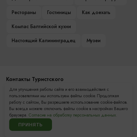
Рестораны
Гостиницы
Как доехать
Компас Балтийской кухни
Настоящий Калининградец
Музеи
Контакты Туристского
информационного центра
Для улучшения работы сайта и его взаимодействия с
пользователями мы используем файлы cookie. Продолжая
+7 (4012) 555-200
работу с сайтом, Вы разрешаете использование cookie-файлов.
Вы всегда можете отключить файлы cookie в настройках Вашего
8 (800) 200-55-39
браузера.
Согласие на обработку персональных данных.
info@visit-kaliningrad.ru
ПРИНЯТЬ