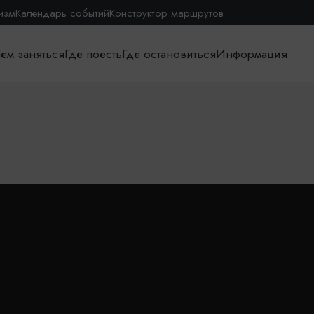
изм
Календарь событий
Конструктор маршрутов
ем заняться
Где поесть
Где остановиться
Информация