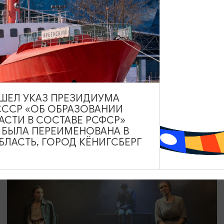
СПЕКТАКЛИ
Пижама на шестерых
16.09.2026 19:00
Калининград, Калининградский областной
драматический театр
ВЫШЕЛ УКАЗ ПРЕЗИДИУМА
СССР «ОБ ОБРАЗОВАНИИ
АСТИ В СОСТАВЕ РСФСР»
А БЫЛА ПЕРЕИМЕНОВАНА В
ОТ 800₽
ЛАСТЬ, ГОРОД КЁНИГСБЕРГ