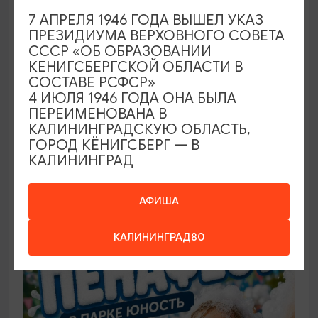
7 АПРЕЛЯ 1946 ГОДА ВЫШЕЛ УКАЗ
ПРЕЗИДИУМА ВЕРХОВНОГО СОВЕТА
САМОЕ ИНТЕРЕСНОЕ
СССР «ОБ ОБРАЗОВАНИИ
КЕНИГСБЕРГСКОЙ ОБЛАСТИ В
Фестиваль викингов Кауп (Большой
СОСТАВЕ РСФСР»
Кауп)
4 ИЮЛЯ 1946 ГОДА ОНА БЫЛА
ПЕРЕИМЕНОВАНА В
08.08.2026 - 09.08.2026, 13:00-22:00 (сб), 12:00-
КАЛИНИНГРАДСКУЮ ОБЛАСТЬ,
17:00 (вс)
ГОРОД КЁНИГСБЕРГ — В
КАЛИНИНГРАД
Зеленоградск, Поселение викингов «Кауп»
АФИША
БЕСПЛАТНО
КАЛИНИНГРАД80