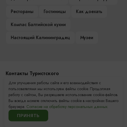
Рестораны
Гостиницы
Как доехать
Компас Балтийской кухни
Настоящий Калининградец
Музеи
Контакты Туристского
информационного центра
Для улучшения работы сайта и его взаимодействия с
пользователями мы используем файлы cookie. Продолжая
+7 (4012) 555-200
работу с сайтом, Вы разрешаете использование cookie-файлов.
Вы всегда можете отключить файлы cookie в настройках Вашего
8 (800) 200-55-39
браузера.
Согласие на обработку персональных данных.
info@visit-kaliningrad.ru
ПРИНЯТЬ