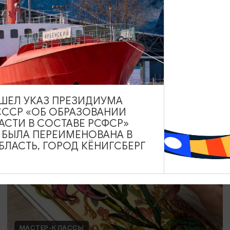
Мозаика в технике Тренкадис
19.07.2026 - 28.08.2026, 10:00, 18:00
Калининград, Студия «Стёкла»
ВЫШЕЛ УКАЗ ПРЕЗИДИУМА
СССР «ОБ ОБРАЗОВАНИИ
ОТ 2200₽
АСТИ В СОСТАВЕ РСФСР»
А БЫЛА ПЕРЕИМЕНОВАНА В
ЛАСТЬ, ГОРОД КЁНИГСБЕРГ
МАСТЕР-КЛАССЫ