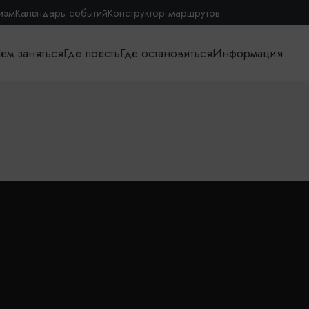
изм
Календарь событий
Конструктор маршрутов
ем заняться
Где поесть
Где остановиться
Информация