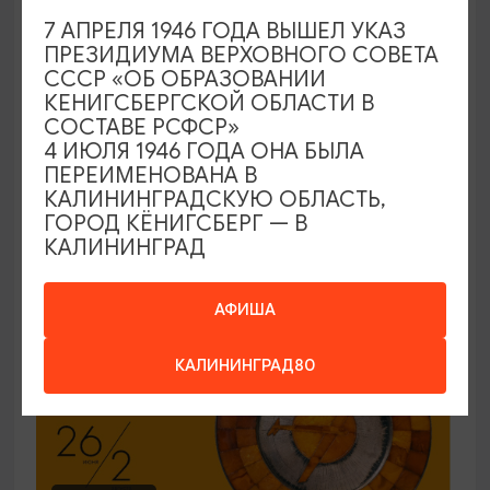
7 АПРЕЛЯ 1946 ГОДА ВЫШЕЛ УКАЗ
ЭКСКУРСИИ УЧРЕЖДЕНИЙ КУЛЬТУРЫ
ПРЕЗИДИУМА ВЕРХОВНОГО СОВЕТА
СССР «ОБ ОБРАЗОВАНИИ
Код города. История в символах
КЕНИГСБЕРГСКОЙ ОБЛАСТИ В
СОСТАВЕ РСФСР»
25.06.2026 - 30.09.2026, ПН-ПТ в 12:00
4 ИЮЛЯ 1946 ГОДА ОНА БЫЛА
Калининград, Музей янтаря
ПЕРЕИМЕНОВАНА В
КАЛИНИНГРАДСКУЮ ОБЛАСТЬ,
ГОРОД КЁНИГСБЕРГ — В
КАЛИНИНГРАД
ОТ 150₽
ПУШКИНСКАЯ КАРТА
АФИША
КАЛИНИНГРАД80