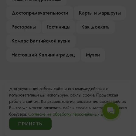
Достопримечательности
Карты и маршруты
Рестораны
Гостиницы
Как доехать
Компас Балтийской кухни
Настоящий Калининградец
Музеи
Для улучшения работы сайта и его взаимодействия с
Контакты Туристского
пользователями мы используем файлы cookie. Продолжая
информационного центра
работу с сайтом, Вы разрешаете использование cookie-файлов.
Вы всегда можете отключить файлы cookie в настройках Вашего
+7 (4012) 555-200
браузера.
Согласие на обработку персональных данных.
ПРИНЯТЬ
8 (800) 200-55-39