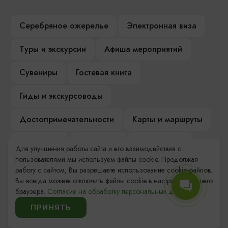
Серебряное ожерелье
Электронная виза
Туры и экскурсии
Афиша мероприятий
Сувениры
Гостевая книга
Гиды и экскурсоводы
Достопримечательности
Карты и маршруты
Рестораны
Гостиницы
Как доехать
Для улучшения работы сайта и его взаимодействия с
пользователями мы используем файлы cookie. Продолжая
Компас Балтийской кухни
работу с сайтом, Вы разрешаете использование cookie-файлов.
Вы всегда можете отключить файлы cookie в настройках Вашего
Настоящий Калининградец
Музеи
браузера.
Согласие на обработку персональных данных.
ПРИНЯТЬ