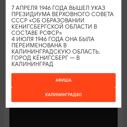
7 АПРЕЛЯ 1946 ГОДА ВЫШЕЛ УКАЗ
ПРЕЗИДИУМА ВЕРХОВНОГО СОВЕТА
СССР «ОБ ОБРАЗОВАНИИ
КЕНИГСБЕРГСКОЙ ОБЛАСТИ В
СОСТАВЕ РСФСР»
МАСТЕР-КЛАССЫ
4 ИЮЛЯ 1946 ГОДА ОНА БЫЛА
ПЕРЕИМЕНОВАНА В
КАЛИНИНГРАДСКУЮ ОБЛАСТЬ,
Мастер-классы по керамике Елены
ГОРОД КЁНИГСБЕРГ — В
Бодяковой
КАЛИНИНГРАД
03.02.2026 - 29.12.2026, вторник в 16:00
Калининград, ул. Баранова, 45
АФИША
КАЛИНИНГРАД80
ОТ 200₽