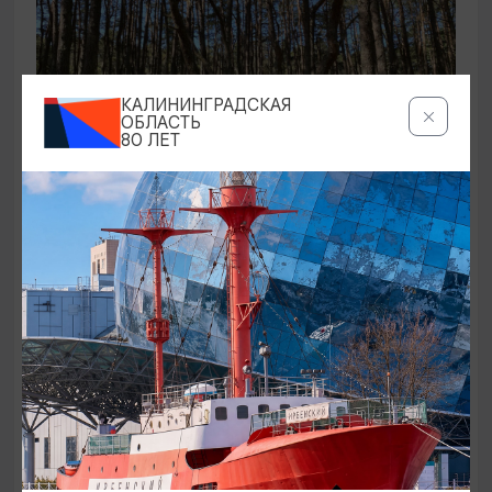
КАЛИНИНГРАДСКАЯ
ОБЛАСТЬ
80 ЛЕТ
ЭКСКУРСИИ УЧРЕЖДЕНИЙ КУЛЬТУРЫ
Аудиоспектакль «Истории Куршской
косы»
01.02.2026 - 31.12.2026, 13:00
Куршская коса
ОТ 2500₽